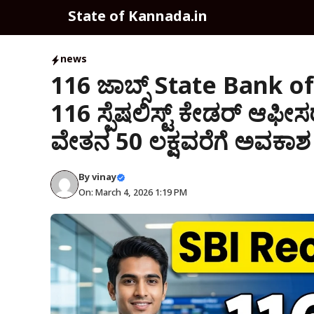
Skip
State of Kannada.in
to
content
news
116 ಜಾಬ್ಸ್ State Bank 
116 ಸ್ಪೆಷಲಿಸ್ಟ್ ಕೇಡರ್ ಆಫೀಸರ
ವೇತನ ₹50 ಲಕ್ಷವರೆಗೆ ಅವಕಾಶ
By
vinay
On: March 4, 2026 1:19 PM