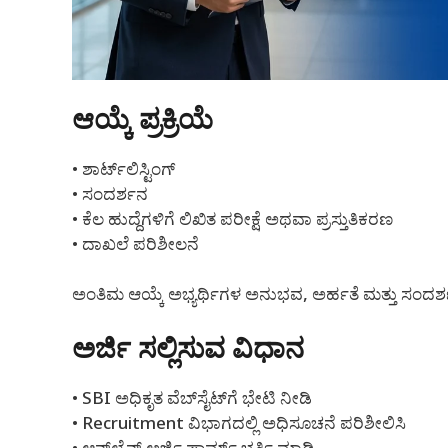
ಆಯ್ಕೆ ಪ್ರಕ್ರಿಯೆ
• ಶಾರ್ಟ್‌ಲಿಸ್ಟಿಂಗ್
• ಸಂದರ್ಶನ
• ಕೆಲ ಹುದ್ದೆಗಳಿಗೆ ಲಿಖಿತ ಪರೀಕ್ಷೆ ಅಥವಾ ಪ್ರಸ್ತುತಿಕರಣ
• ದಾಖಲೆ ಪರಿಶೀಲನೆ
ಅಂತಿಮ ಆಯ್ಕೆ ಅಭ್ಯರ್ಥಿಗಳ ಅನುಭವ, ಅರ್ಹತೆ ಮತ್ತು ಸಂದರ
ಅರ್ಜಿ ಸಲ್ಲಿಸುವ ವಿಧಾನ
• SBI ಅಧಿಕೃತ ವೆಬ್‌ಸೈಟ್‌ಗೆ ಭೇಟಿ ನೀಡಿ
• Recruitment ವಿಭಾಗದಲ್ಲಿ ಅಧಿಸೂಚನೆ ಪರಿಶೀಲಿಸಿ