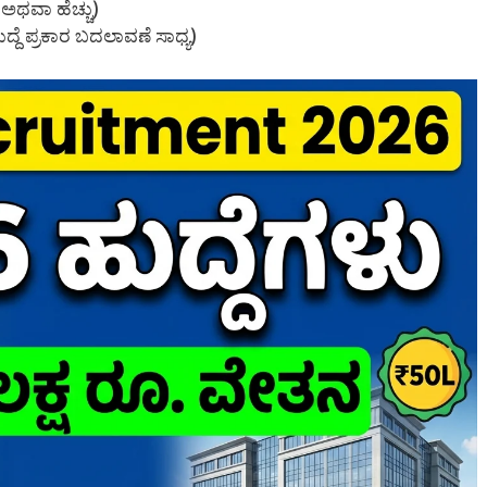
ಅಥವಾ ಹೆಚ್ಚು)
ದೆ ಪ್ರಕಾರ ಬದಲಾವಣೆ ಸಾಧ್ಯ)