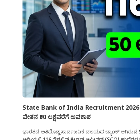
State Bank of India Recruitment 2026: 116 
ವೇತನ ₹50 ಲಕ್ಷವರೆಗೆ ಅವಕಾಶ
ಭಾರತದ ಅತಿದೊಡ್ಡ ಸಾರ್ವಜನಿಕ ವಲಯದ ಬ್ಯಾಂಕ್ ಆಗಿರುವ St
ಅಡಿಯಲ್ಲಿ 116 ಸ್ಪೆಷಲಿಸ್ಟ್ ಕೇಡರ್ ಆಫೀಸರ್ (SCO) ಹುದ್ದೆಗಳ ಭರ