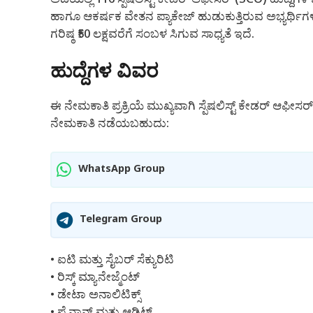
ಹಾಗೂ ಆಕರ್ಷಕ ವೇತನ ಪ್ಯಾಕೇಜ್ ಹುಡುಕುತ್ತಿರುವ ಅಭ್ಯರ್ಥಿಗಳ
ಗರಿಷ್ಠ ₹50 ಲಕ್ಷವರೆಗೆ ಸಂಬಳ ಸಿಗುವ ಸಾಧ್ಯತೆ ಇದೆ.
ಹುದ್ದೆಗಳ ವಿವರ
ಈ ನೇಮಕಾತಿ ಪ್ರಕ್ರಿಯೆ ಮುಖ್ಯವಾಗಿ ಸ್ಪೆಷಲಿಸ್ಟ್ ಕೇಡರ್ ಆಫೀಸರ
ನೇಮಕಾತಿ ನಡೆಯಬಹುದು:
WhatsApp Group
Telegram Group
• ಐಟಿ ಮತ್ತು ಸೈಬರ್ ಸೆಕ್ಯುರಿಟಿ
• ರಿಸ್ಕ್ ಮ್ಯಾನೇಜ್ಮೆಂಟ್
• ಡೇಟಾ ಅನಾಲಿಟಿಕ್ಸ್
• ಫೈನಾನ್ಸ್ ಮತ್ತು ಆಡಿಟ್