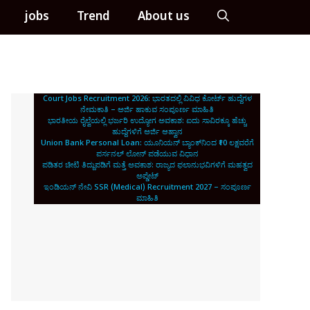
jobs
Trend
About us
Court Jobs Recruitment 2026: ಭಾರತದಲ್ಲಿ ವಿವಿಧ ಕೋರ್ಟ್ ಹುದ್ದೆಗಳ
ನೇಮಕಾತಿ – ಅರ್ಜಿ ಹಾಕುವ ಸಂಪೂರ್ಣ ಮಾಹಿತಿ
ಭಾರತೀಯ ರೈಲ್ವೆಯಲ್ಲಿ ಭರ್ಜರಿ ಉದ್ಯೋಗ ಅವಕಾಶ: ಐದು ಸಾವಿರಕ್ಕೂ ಹೆಚ್ಚು
ಹುದ್ದೆಗಳಿಗೆ ಅರ್ಜಿ ಆಹ್ವಾನ
Union Bank Personal Loan: ಯೂನಿಯನ್ ಬ್ಯಾಂಕ್‌ನಿಂದ ₹10 ಲಕ್ಷವರೆಗೆ
ಪರ್ಸನಲ್ ಲೋನ್ ಪಡೆಯುವ ವಿಧಾನ
ಪಡಿತರ ಚೀಟಿ ತಿದ್ದುಪಡಿಗೆ ಮತ್ತೆ ಅವಕಾಶ: ರಾಜ್ಯದ ಫಲಾನುಭವಿಗಳಿಗೆ ಮಹತ್ವದ
ಅಪ್ಡೇಟ್
ಇಂಡಿಯನ್ ನೇವಿ SSR (Medical) Recruitment 2027 – ಸಂಪೂರ್ಣ
ಮಾಹಿತಿ