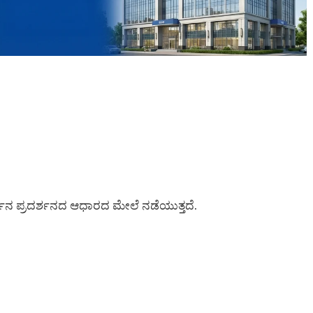
್ಶನ ಪ್ರದರ್ಶನದ ಆಧಾರದ ಮೇಲೆ ನಡೆಯುತ್ತದೆ.