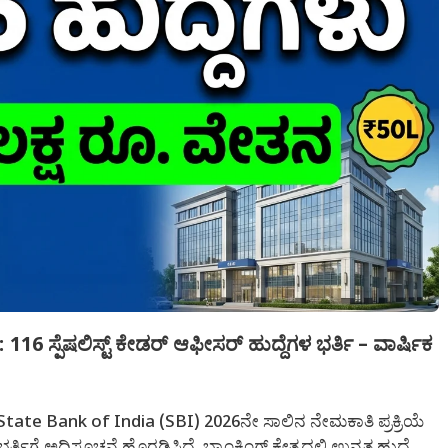
ಸ್ಪೆಷಲಿಸ್ಟ್ ಕೇಡರ್ ಆಫೀಸರ್ ಹುದ್ದೆಗಳ ಭರ್ತಿ – ವಾರ್ಷಿಕ
ate Bank of India (SBI) 2026ನೇ ಸಾಲಿನ ನೇಮಕಾತಿ ಪ್ರಕ್ರಿಯೆ
್ತಿಗೆ ಅಧಿಸೂಚನೆ ಹೊರಡಿಸಿದೆ. ಬ್ಯಾಂಕಿಂಗ್ ಕ್ಷೇತ್ರದಲ್ಲಿ ಉನ್ನತ ಹುದ್ದೆ