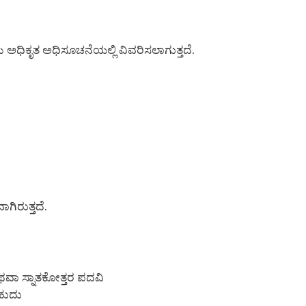
 ಅಧಿಕೃತ ಅಧಿಸೂಚನೆಯಲ್ಲಿ ವಿವರಿಸಲಾಗುತ್ತದೆ.
ಗಿರುತ್ತದೆ.
 ಅಥವಾ ಸ್ನಾತಕೋತ್ತರ ಪದವಿ
ಬಹುದು