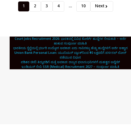
1
2
3
4
…
10
Next
Court Jobs Recruitment 2026: ಭಾರತದಲ್ಲಿ ವಿವಿಧ ಕೋರ್ಟ್ ಹುದ್ದೆಗಳ ನೇಮಕಾತಿ – ಅರ್ಜಿ
ಹಾಕುವ ಸಂಪೂರ್ಣ ಮಾಹಿತಿ
ಭಾರತೀಯ ರೈಲ್ವೆಯಲ್ಲಿ ಭರ್ಜರಿ ಉದ್ಯೋಗ ಅವಕಾಶ: ಐದು ಸಾವಿರಕ್ಕೂ ಹೆಚ್ಚು ಹುದ್ದೆಗಳಿಗೆ ಅರ್ಜಿ ಆಹ್ವಾನ
Union Bank Personal Loan: ಯೂನಿಯನ್ ಬ್ಯಾಂಕ್‌ನಿಂದ ₹10 ಲಕ್ಷವರೆಗೆ ಪರ್ಸನಲ್ ಲೋನ್
ಪಡೆಯುವ ವಿಧಾನ
ಪಡಿತರ ಚೀಟಿ ತಿದ್ದುಪಡಿಗೆ ಮತ್ತೆ ಅವಕಾಶ: ರಾಜ್ಯದ ಫಲಾನುಭವಿಗಳಿಗೆ ಮಹತ್ವದ ಅಪ್ಡೇಟ್
ಇಂಡಿಯನ್ ನೇವಿ SSR (Medical) Recruitment 2027 – ಸಂಪೂರ್ಣ ಮಾಹಿತಿ