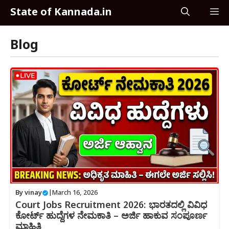
Skip
State of Kannada.in
M
to
content
Blog
By
vinay
|
March 16, 2026
Court Jobs Recruitment 2026: ಭಾರತದಲ್ಲಿ ವಿವಿಧ
ಕೋರ್ಟ್ ಹುದ್ದೆಗಳ ನೇಮಕಾತಿ – ಅರ್ಜಿ ಹಾಕುವ ಸಂಪೂರ್ಣ
ಮಾಹಿತಿ