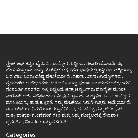
ಸ್ಟೇಟ್ ಆಫ್ ಕನ್ನಡ ದೈನಂದಿನ ಉದ್ಯೋಗ ಸುದ್ದಿಗಳು, ಸರ್ಕಾರಿ ಯೋಜನೆಗಳು,
ಹೊಸ ತಂತ್ರಜ್ಞಾನ ಮತ್ತು ವೆಬ್‌ಸೈಟ್ ಬಗ್ಗೆ ಕನ್ನಡ ಭಾಷೆಯಲ್ಲಿ ಇತ್ತೀಚಿನ ಸುದ್ದಿಗಳನ್ನು
ಒದಗಿಸಲು ಒಂದು ವಿಶಿಷ್ಟ ವೇದಿಕೆಯಾಗಿದೆ . ಸರ್ಕಾರಿ, ಖಾಸಗಿ ಉದ್ಯೋಗಗಳು,
ಗೃಹಾಧಾರಿತ ಉದ್ಯೋಗಗಳು, ಅರೆಕಾಲಿಕ ಮತ್ತು ಪೂರ್ಣ ಸಮಯದ ಉದ್ಯೋಗಗಳ
ಸಂಪೂರ್ಣ ವಿವರಗಳು ಇಲ್ಲಿ ಲಭ್ಯವಿದೆ. ಆಸಕ್ತ ಅಭ್ಯರ್ಥಿಗಳು ವೆಬ್‌ಸೈಟ್ ಮೂಲಕ
ನೇರವಾಗಿ ಅರ್ಜಿ ಸಲ್ಲಿಸಬಹುದು. ನೀವು ವಿಶ್ವಾಸಾರ್ಹ ಮತ್ತು ನಿಖರವಾದ ಉದ್ಯೋಗ
ಮಾಹಿತಿಯನ್ನು ಹುಡುಕುತ್ತಿದ್ದರೆ, ನಮ್ಮ ವೇದಿಕೆಯು ನಿಮಗೆ ಉತ್ತಮ ಆಯ್ಕೆಯಾಗಿದೆ.
ಈ ಮಾಹಿತಿಯು ನಿಮಗೆ ಉಪಯುಕ್ತವೆನಿಸಿದರೆ, ದಯವಿಟ್ಟು ನಮ್ಮ ಟೆಲಿಗ್ರಾಮ್
ಮತ್ತು ವಾಟ್ಸಾಪ್ ಗುಂಪುಗಳಿಗೆ ಸೇರಿ ಮತ್ತು ನಿಮ್ಮ ಮೊಬೈಲ್‌ನಲ್ಲಿ ನೇರವಾಗಿ
ದೈನಂದಿನ ನವೀಕರಣಗಳನ್ನು ಪಡೆಯಿರಿ.
Categories