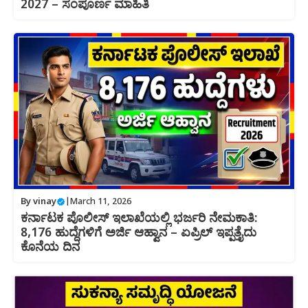
2027 – ಸಂಪೂರ್ಣ ಮಾಹಿತಿ
By
vinay
|
March 11, 2026
ಕರ್ನಾಟಕ ಪೊಲೀಸ್ ಇಲಾಖೆಯಲ್ಲಿ ಭರ್ಜರಿ ನೇಮಕಾತಿ:
8,176 ಹುದ್ದೆಗಳಿಗೆ ಅರ್ಜಿ ಆಹ್ವಾನ – ಏಪ್ರಿಲ್ ಇಪ್ಪತ್ತೈದು
ಕೊನೆಯ ದಿನ