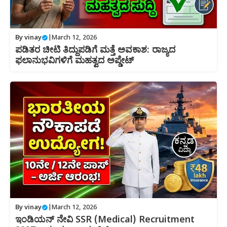
By
vinay
|
March 12, 2026
ಪಡಿತರ ಚೀಟಿ ತಿದ್ದುಪಡಿಗೆ ಮತ್ತೆ ಅವಕಾಶ: ರಾಜ್ಯದ
ಫಲಾನುಭವಿಗಳಿಗೆ ಮಹತ್ವದ ಅಪ್ಡೇಟ್
By
vinay
|
March 12, 2026
ಇಂಡಿಯನ್ ನೇವಿ SSR (Medical) Recruitment