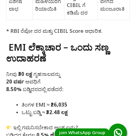
ವಿಶೇಷ
ಮಹಿಳೆಯರಿಗೆ
ವೇಗದ
CIBIL ಗೆ
ಲಾಭ
ರಿಯಾಯಿತಿ
ಮಂಜೂರಾತಿ
ಕಡಿಮೆ ದರ
* RBI ರೆಪೋ ದರ ಮತ್ತು CIBIL Score ಆಧಾರಿತ.
EMI ಲೆಕ್ಕಾಚಾರ – ಒಂದು ಸಣ್ಣ
ಉದಾಹರಣೆ
ನೀವು
₹30 ಲಕ್ಷ
ಗೃಹಸಾಲವನ್ನು
20 ವರ್ಷ
ಅವಧಿಗೆ
8.50%
ಬಡ್ಡಿದರದಲ್ಲಿ ಪಡೆದರೆ:
ತಿಂಗಳ EMI ≈
₹26,035
ಒಟ್ಟು ಬಡ್ಡಿ ≈
₹32.48 ಲಕ್ಷ
ಇಲ್ಲಿ ಗಮನಿಸಬೇಕಾದ ಅಂಶ ಏನು?
ಬಡ್ಡಿದರ ಕೇವಲ
0.5% ಹೆಚ್ಚಾದರೂ
, ನೀವು ಕಟ್ಟುವ ಒಟ್ಟು