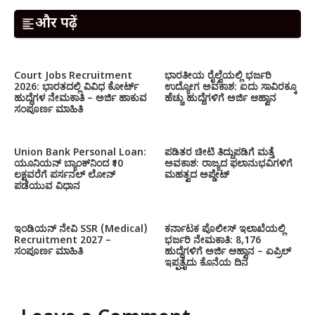
और पढ़ें
Court Jobs Recruitment
ಭಾರತೀಯ ರೈಲ್ವೆಯಲ್ಲಿ ಭರ್ಜರಿ
2026: ಭಾರತದಲ್ಲಿ ವಿವಿಧ ಕೋರ್ಟ್
ಉದ್ಯೋಗ ಅವಕಾಶ: ಐದು ಸಾವಿರಕ್ಕೂ
ಹುದ್ದೆಗಳ ನೇಮಕಾತಿ – ಅರ್ಜಿ ಹಾಕುವ
ಹೆಚ್ಚು ಹುದ್ದೆಗಳಿಗೆ ಅರ್ಜಿ ಆಹ್ವಾನ
ಸಂಪೂರ್ಣ ಮಾಹಿತಿ
Union Bank Personal Loan:
ಪಡಿತರ ಚೀಟಿ ತಿದ್ದುಪಡಿಗೆ ಮತ್ತೆ
ಯೂನಿಯನ್ ಬ್ಯಾಂಕ್‌ನಿಂದ ₹10
ಅವಕಾಶ: ರಾಜ್ಯದ ಫಲಾನುಭವಿಗಳಿಗೆ
ಲಕ್ಷವರೆಗೆ ಪರ್ಸನಲ್ ಲೋನ್
ಮಹತ್ವದ ಅಪ್ಡೇಟ್
ಪಡೆಯುವ ವಿಧಾನ
ಇಂಡಿಯನ್ ನೇವಿ SSR (Medical)
ಕರ್ನಾಟಕ ಪೊಲೀಸ್ ಇಲಾಖೆಯಲ್ಲಿ
Recruitment 2027 –
ಭರ್ಜರಿ ನೇಮಕಾತಿ: 8,176
ಸಂಪೂರ್ಣ ಮಾಹಿತಿ
ಹುದ್ದೆಗಳಿಗೆ ಅರ್ಜಿ ಆಹ್ವಾನ – ಏಪ್ರಿಲ್
ಇಪ್ಪತ್ತೈದು ಕೊನೆಯ ದಿನ