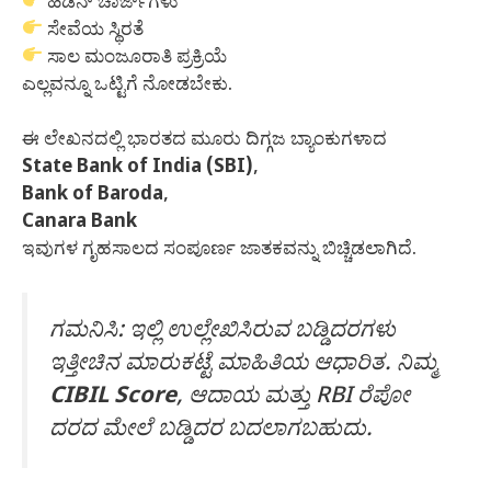
ಹಿಡನ್ ಚಾರ್ಜ್‌ಗಳು
ಸೇವೆಯ ಸ್ಥಿರತೆ
ಸಾಲ ಮಂಜೂರಾತಿ ಪ್ರಕ್ರಿಯೆ
ಎಲ್ಲವನ್ನೂ ಒಟ್ಟಿಗೆ ನೋಡಬೇಕು.
ಈ ಲೇಖನದಲ್ಲಿ ಭಾರತದ ಮೂರು ದಿಗ್ಗಜ ಬ್ಯಾಂಕುಗಳಾದ
State Bank of India (SBI)
,
Bank of Baroda
,
Canara Bank
ಇವುಗಳ ಗೃಹಸಾಲದ ಸಂಪೂರ್ಣ ಜಾತಕವನ್ನು ಬಿಚ್ಚಿಡಲಾಗಿದೆ.
ಗಮನಿಸಿ: ಇಲ್ಲಿ ಉಲ್ಲೇಖಿಸಿರುವ ಬಡ್ಡಿದರಗಳು
ಇತ್ತೀಚಿನ ಮಾರುಕಟ್ಟೆ ಮಾಹಿತಿಯ ಆಧಾರಿತ. ನಿಮ್ಮ
CIBIL Score
, ಆದಾಯ ಮತ್ತು RBI ರೆಪೋ
ದರದ ಮೇಲೆ ಬಡ್ಡಿದರ ಬದಲಾಗಬಹುದು.