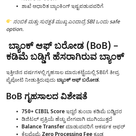
ಶಾಖೆ ಆಧಾರಿತ ಬ್ಯಾಂಕಿಂಗ್ ಇಷ್ಟಪಡುವವರಿಗೆ
ನಂಬಿಕೆ ಮತ್ತು ಸುರಕ್ಷತೆ ಮುಖ್ಯ ಎಂದಾದ್ರೆ SBI ಒಂದು safe
option.
ಬ್ಯಾಂಕ್ ಆಫ್ ಬರೋಡ (BoB) –
ಕಡಿಮೆ ಬಡ್ಡಿಗೆ ಹೆಸರಾಗಿರುವ ಬ್ಯಾಂಕ್
ಇತ್ತೀಚಿನ ವರ್ಷಗಳಲ್ಲಿ ಗೃಹಸಾಲ ಮಾರುಕಟ್ಟೆಯಲ್ಲಿ SBIಗೆ ತೀವ್ರ
ಪೈಪೋಟಿ ನೀಡುತ್ತಿರುವುದು
ಬ್ಯಾಂಕ್ ಆಫ್ ಬರೋಡ
.
BoB ಗೃಹಸಾಲದ ವಿಶೇಷತೆ
750+ CIBIL Score
ಇದ್ದರೆ ತುಂಬಾ ಕಡಿಮೆ ಬಡ್ಡಿದರ
ಡಿಜಿಟಲ್ ಪ್ರಕ್ರಿಯೆ ಹೆಚ್ಚು ವೇಗವಾಗಿ ಮುಗಿಯುತ್ತದೆ
Balance Transfer
ಮಾಡುವವರಿಗೆ ಆಕರ್ಷಕ ಆಫರ್
ಕೆಲವೊಮ್ಮೆ
Zero Processing Fee
ಕೂಡ