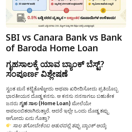
SBI vs Canara Bank vs Bank
of Baroda Home Loan
ಗೃಹಸಾಲಕ್ಕೆ ಯಾವ ಬ್ಯಾಂಕ್ ಬೆಸ್ಟ್?
ಸಂಪೂರ್ಣ ವಿಶ್ಲೇಷಣೆ
ಸ್ವಂತ ಮನೆ ಕಟ್ಟಿಕೊಳ್ಳೋದು ಅಥವಾ ಖರೀದಿಸೋದು ಪ್ರತಿಯೊಬ್ಬ
ಭಾರತೀಯನ ದೊಡ್ಡ ಕನಸು. ಆ ಕನಸು ನನಸಾಗಲು ಬಹುತೇಕ
ಜನರು
ಗೃಹ ಸಾಲ (Home Loan)
ಮೇಲೆಯೇ
ಅವಲಂಬಿತರಾಗಿರುತ್ತಾರೆ. ಆದರೆ ಇಲ್ಲೇ ಒಂದು ದೊಡ್ಡ ತಪ್ಪು
ಆಗೋದು ಏನು ಗೊತ್ತಾ?
ಸಾಲ ತಗೋಬೇಕೆಂಬ ಆತುರದಲ್ಲಿ ತಪ್ಪು ಬ್ಯಾಂಕ್ ಆಯ್ಕೆ