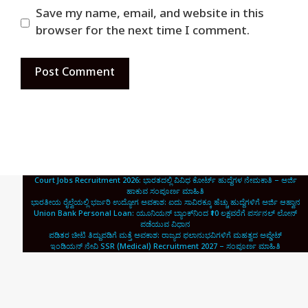
Save my name, email, and website in this
browser for the next time I comment.
Court Jobs Recruitment 2026: ಭಾರತದಲ್ಲಿ ವಿವಿಧ ಕೋರ್ಟ್ ಹುದ್ದೆಗಳ ನೇಮಕಾತಿ – ಅರ್ಜಿ
ಹಾಕುವ ಸಂಪೂರ್ಣ ಮಾಹಿತಿ
ಭಾರತೀಯ ರೈಲ್ವೆಯಲ್ಲಿ ಭರ್ಜರಿ ಉದ್ಯೋಗ ಅವಕಾಶ: ಐದು ಸಾವಿರಕ್ಕೂ ಹೆಚ್ಚು ಹುದ್ದೆಗಳಿಗೆ ಅರ್ಜಿ ಆಹ್ವಾನ
Union Bank Personal Loan: ಯೂನಿಯನ್ ಬ್ಯಾಂಕ್‌ನಿಂದ ₹10 ಲಕ್ಷವರೆಗೆ ಪರ್ಸನಲ್ ಲೋನ್
ಪಡೆಯುವ ವಿಧಾನ
ಪಡಿತರ ಚೀಟಿ ತಿದ್ದುಪಡಿಗೆ ಮತ್ತೆ ಅವಕಾಶ: ರಾಜ್ಯದ ಫಲಾನುಭವಿಗಳಿಗೆ ಮಹತ್ವದ ಅಪ್ಡೇಟ್
ಇಂಡಿಯನ್ ನೇವಿ SSR (Medical) Recruitment 2027 – ಸಂಪೂರ್ಣ ಮಾಹಿತಿ