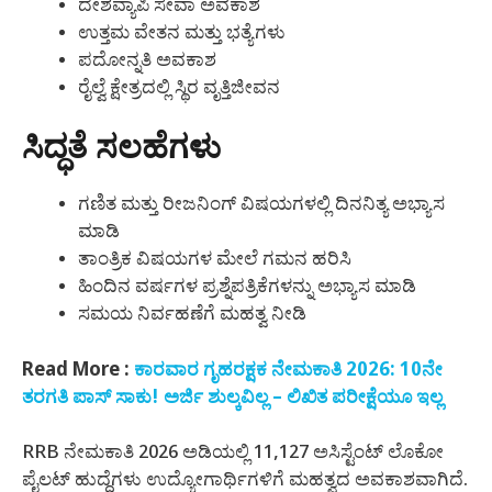
ದೇಶವ್ಯಾಪಿ ಸೇವಾ ಅವಕಾಶ
ಉತ್ತಮ ವೇತನ ಮತ್ತು ಭತ್ಯೆಗಳು
ಪದೋನ್ನತಿ ಅವಕಾಶ
ರೈಲ್ವೆ ಕ್ಷೇತ್ರದಲ್ಲಿ ಸ್ಥಿರ ವೃತ್ತಿಜೀವನ
ಸಿದ್ಧತೆ ಸಲಹೆಗಳು
ಗಣಿತ ಮತ್ತು ರೀಜನಿಂಗ್ ವಿಷಯಗಳಲ್ಲಿ ದಿನನಿತ್ಯ ಅಭ್ಯಾಸ
ಮಾಡಿ
ತಾಂತ್ರಿಕ ವಿಷಯಗಳ ಮೇಲೆ ಗಮನ ಹರಿಸಿ
ಹಿಂದಿನ ವರ್ಷಗಳ ಪ್ರಶ್ನೆಪತ್ರಿಕೆಗಳನ್ನು ಅಭ್ಯಾಸ ಮಾಡಿ
ಸಮಯ ನಿರ್ವಹಣೆಗೆ ಮಹತ್ವ ನೀಡಿ
Read More :
ಕಾರವಾರ ಗೃಹರಕ್ಷಕ ನೇಮಕಾತಿ 2026: 10ನೇ
ತರಗತಿ ಪಾಸ್ ಸಾಕು! ಅರ್ಜಿ ಶುಲ್ಕವಿಲ್ಲ – ಲಿಖಿತ ಪರೀಕ್ಷೆಯೂ ಇಲ್ಲ
RRB ನೇಮಕಾತಿ 2026 ಅಡಿಯಲ್ಲಿ 11,127 ಅಸಿಸ್ಟೆಂಟ್ ಲೊಕೋ
ಪೈಲಟ್ ಹುದ್ದೆಗಳು ಉದ್ಯೋಗಾರ್ಥಿಗಳಿಗೆ ಮಹತ್ವದ ಅವಕಾಶವಾಗಿದೆ.