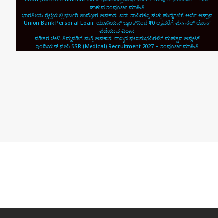
ಹಾಕುವ ಸಂಪೂರ್ಣ ಮಾಹಿತಿ
ಭಾರತೀಯ ರೈಲ್ವೆಯಲ್ಲಿ ಭರ್ಜರಿ ಉದ್ಯೋಗ ಅವಕಾಶ: ಐದು ಸಾವಿರಕ್ಕೂ ಹೆಚ್ಚು ಹುದ್ದೆಗಳಿಗೆ ಅರ್ಜಿ ಆಹ್ವಾನ
Union Bank Personal Loan: ಯೂನಿಯನ್ ಬ್ಯಾಂಕ್‌ನಿಂದ ₹10 ಲಕ್ಷವರೆಗೆ ಪರ್ಸನಲ್ ಲೋನ್
ಪಡೆಯುವ ವಿಧಾನ
ಪಡಿತರ ಚೀಟಿ ತಿದ್ದುಪಡಿಗೆ ಮತ್ತೆ ಅವಕಾಶ: ರಾಜ್ಯದ ಫಲಾನುಭವಿಗಳಿಗೆ ಮಹತ್ವದ ಅಪ್ಡೇಟ್
ಇಂಡಿಯನ್ ನೇವಿ SSR (Medical) Recruitment 2027 – ಸಂಪೂರ್ಣ ಮಾಹಿತಿ