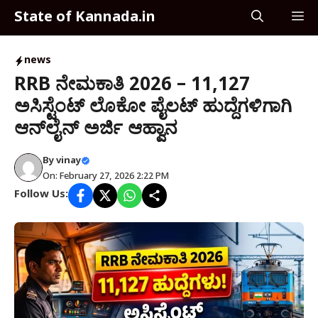
Skip
State of Kannada.in
M
to
content
news
RRB ನೇಮಕಾತಿ 2026 – 11,127
ಅಸಿಸ್ಟೆಂಟ್ ಲೊಕೋ ಪೈಲಟ್ ಹುದ್ದೆಗಳಿಗಾಗಿ
ಆನ್‌ಲೈನ್ ಅರ್ಜಿ ಆಹ್ವಾನ
By
vinay
On: February 27, 2026 2:22 PM
Follow Us: