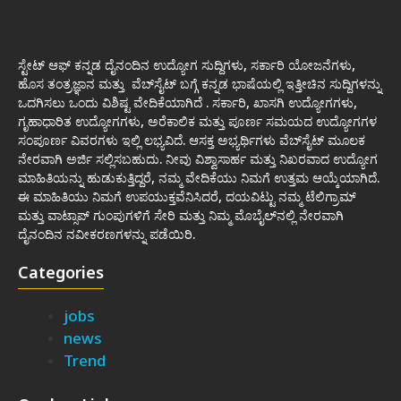
ಸ್ಟೇಟ್ ಆಫ್ ಕನ್ನಡ ದೈನಂದಿನ ಉದ್ಯೋಗ ಸುದ್ದಿಗಳು, ಸರ್ಕಾರಿ ಯೋಜನೆಗಳು,
ಹೊಸ ತಂತ್ರಜ್ಞಾನ ಮತ್ತು ವೆಬ್‌ಸೈಟ್ ಬಗ್ಗೆ ಕನ್ನಡ ಭಾಷೆಯಲ್ಲಿ ಇತ್ತೀಚಿನ ಸುದ್ದಿಗಳನ್ನು
ಒದಗಿಸಲು ಒಂದು ವಿಶಿಷ್ಟ ವೇದಿಕೆಯಾಗಿದೆ . ಸರ್ಕಾರಿ, ಖಾಸಗಿ ಉದ್ಯೋಗಗಳು,
ಗೃಹಾಧಾರಿತ ಉದ್ಯೋಗಗಳು, ಅರೆಕಾಲಿಕ ಮತ್ತು ಪೂರ್ಣ ಸಮಯದ ಉದ್ಯೋಗಗಳ
ಸಂಪೂರ್ಣ ವಿವರಗಳು ಇಲ್ಲಿ ಲಭ್ಯವಿದೆ. ಆಸಕ್ತ ಅಭ್ಯರ್ಥಿಗಳು ವೆಬ್‌ಸೈಟ್ ಮೂಲಕ
ನೇರವಾಗಿ ಅರ್ಜಿ ಸಲ್ಲಿಸಬಹುದು. ನೀವು ವಿಶ್ವಾಸಾರ್ಹ ಮತ್ತು ನಿಖರವಾದ ಉದ್ಯೋಗ
ಮಾಹಿತಿಯನ್ನು ಹುಡುಕುತ್ತಿದ್ದರೆ, ನಮ್ಮ ವೇದಿಕೆಯು ನಿಮಗೆ ಉತ್ತಮ ಆಯ್ಕೆಯಾಗಿದೆ.
ಈ ಮಾಹಿತಿಯು ನಿಮಗೆ ಉಪಯುಕ್ತವೆನಿಸಿದರೆ, ದಯವಿಟ್ಟು ನಮ್ಮ ಟೆಲಿಗ್ರಾಮ್
ಮತ್ತು ವಾಟ್ಸಾಪ್ ಗುಂಪುಗಳಿಗೆ ಸೇರಿ ಮತ್ತು ನಿಮ್ಮ ಮೊಬೈಲ್‌ನಲ್ಲಿ ನೇರವಾಗಿ
ದೈನಂದಿನ ನವೀಕರಣಗಳನ್ನು ಪಡೆಯಿರಿ.
Categories
jobs
news
Trend