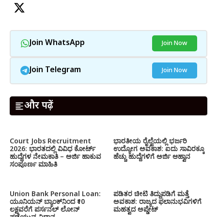
Join WhatsApp
Join Now
Join Telegram
Join Now
और पढ़ें
Court Jobs Recruitment
ಭಾರತೀಯ ರೈಲ್ವೆಯಲ್ಲಿ ಭರ್ಜರಿ
2026: ಭಾರತದಲ್ಲಿ ವಿವಿಧ ಕೋರ್ಟ್
ಉದ್ಯೋಗ ಅವಕಾಶ: ಐದು ಸಾವಿರಕ್ಕೂ
ಹುದ್ದೆಗಳ ನೇಮಕಾತಿ – ಅರ್ಜಿ ಹಾಕುವ
ಹೆಚ್ಚು ಹುದ್ದೆಗಳಿಗೆ ಅರ್ಜಿ ಆಹ್ವಾನ
ಸಂಪೂರ್ಣ ಮಾಹಿತಿ
Union Bank Personal Loan:
ಪಡಿತರ ಚೀಟಿ ತಿದ್ದುಪಡಿಗೆ ಮತ್ತೆ
ಯೂನಿಯನ್ ಬ್ಯಾಂಕ್‌ನಿಂದ ₹10
ಅವಕಾಶ: ರಾಜ್ಯದ ಫಲಾನುಭವಿಗಳಿಗೆ
ಲಕ್ಷವರೆಗೆ ಪರ್ಸನಲ್ ಲೋನ್
ಮಹತ್ವದ ಅಪ್ಡೇಟ್