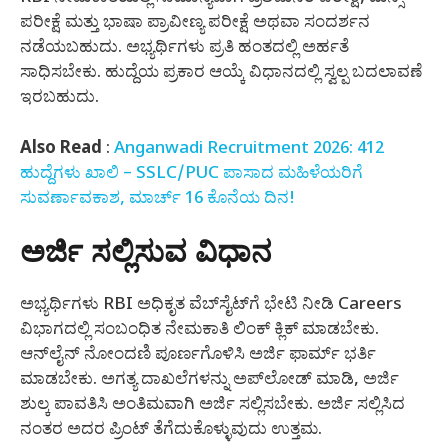
ಪರೀಕ್ಷೆ ಮತ್ತು ಭಾಷಾ ಪ್ರಾವೀಣ್ಯ ಪರೀಕ್ಷೆ ಅಥವಾ ಸಂದರ್ಶನ
ನಡೆಯಬಹುದು. ಅಭ್ಯರ್ಥಿಗಳು ಪ್ರತಿ ಹಂತದಲ್ಲಿ ಅರ್ಹತೆ
ಸಾಧಿಸಬೇಕು. ಹುದ್ದೆಯ ಪ್ರಕಾರ ಆಯ್ಕೆ ವಿಧಾನದಲ್ಲಿ ಸ್ವಲ್ಪ ಬದಲಾವಣೆ
ಇರಬಹುದು.
Also Read
:
Anganwadi Recruitment 2026: 412
ಹುದ್ದೆಗಳು ಖಾಲಿ – SSLC/PUC ಪಾಸಾದ ಮಹಿಳೆಯರಿಗೆ
ಸುವರ್ಣಾವಕಾಶ, ಮಾರ್ಚ್ 16 ಕೊನೆಯ ದಿನ!
ಅರ್ಜಿ ಸಲ್ಲಿಸುವ ವಿಧಾನ
ಅಭ್ಯರ್ಥಿಗಳು RBI ಅಧಿಕೃತ ವೆಬ್‌ಸೈಟ್‌ಗೆ ಭೇಟಿ ನೀಡಿ Careers
ವಿಭಾಗದಲ್ಲಿ ಸಂಬಂಧಿತ ನೇಮಕಾತಿ ಲಿಂಕ್ ಕ್ಲಿಕ್ ಮಾಡಬೇಕು.
ಆನ್‌ಲೈನ್ ನೋಂದಣಿ ಪೂರ್ಣಗೊಳಿಸಿ ಅರ್ಜಿ ಫಾರ್ಮ್ ಭರ್ತಿ
ಮಾಡಬೇಕು. ಅಗತ್ಯ ದಾಖಲೆಗಳನ್ನು ಅಪ್‌ಲೋಡ್ ಮಾಡಿ, ಅರ್ಜಿ
ಶುಲ್ಕ ಪಾವತಿಸಿ ಅಂತಿಮವಾಗಿ ಅರ್ಜಿ ಸಲ್ಲಿಸಬೇಕು. ಅರ್ಜಿ ಸಲ್ಲಿಸಿದ
ನಂತರ ಅದರ ಪ್ರಿಂಟ್ ತೆಗೆದುಕೊಳ್ಳುವುದು ಉತ್ತಮ.