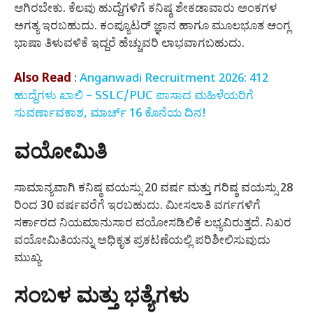
ಆಗಿರಬೇಕು. ಕೆಲವು ಹುದ್ದೆಗಳಿಗೆ ಕನಿಷ್ಠ ಶೇಕಡಾವಾರು ಅಂಕಗಳ
ಅಗತ್ಯ ಇರಬಹುದು. ಕಂಪ್ಯೂಟರ್ ಜ್ಞಾನ ಹಾಗೂ ಮೂಲಭೂತ ಆಂಗ್ಲ
ಭಾಷಾ ತಿಳುವಳಿಕೆ ಇದ್ದರೆ ಹೆಚ್ಚುವರಿ ಲಾಭವಾಗಬಹುದು.
Also Read
:
Anganwadi Recruitment 2026: 412
ಹುದ್ದೆಗಳು ಖಾಲಿ – SSLC/PUC ಪಾಸಾದ ಮಹಿಳೆಯರಿಗೆ
ಸುವರ್ಣಾವಕಾಶ, ಮಾರ್ಚ್ 16 ಕೊನೆಯ ದಿನ!
ವಯೋಮಿತಿ
ಸಾಮಾನ್ಯವಾಗಿ ಕನಿಷ್ಠ ವಯಸ್ಸು 20 ವರ್ಷ ಮತ್ತು ಗರಿಷ್ಠ ವಯಸ್ಸು 28
ರಿಂದ 30 ವರ್ಷವರೆಗೆ ಇರಬಹುದು. ಮೀಸಲಾತಿ ವರ್ಗಗಳಿಗೆ
ಸರ್ಕಾರದ ನಿಯಮಾನುಸಾರ ವಯೋಸಡಿಲಿಕೆ ಲಭ್ಯವಿರುತ್ತದೆ. ನಿಖರ
ವಯೋಮಿತಿಯನ್ನು ಅಧಿಕೃತ ಪ್ರಕಟಣೆಯಲ್ಲಿ ಪರಿಶೀಲಿಸುವುದು
ಮುಖ್ಯ.
ಸಂಬಳ ಮತ್ತು ಭತ್ಯೆಗಳು