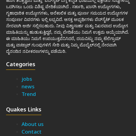
ಹೊಸ ತಂತ್ರಜ್ಞಾನ ಮತ್ತು ವೆಬ್‌ಸೈಟ್ ಬಗ್ಗೆ ಕನ್ನಡ ಭಾಷೆಯಲ್ಲಿ ಇತ್ತೀಚಿನ ಸುದ್ದಿಗಳನ್ನು
ಒದಗಿಸಲು ಒಂದು ವಿಶಿಷ್ಟ ವೇದಿಕೆಯಾಗಿದೆ . ಸರ್ಕಾರಿ, ಖಾಸಗಿ ಉದ್ಯೋಗಗಳು,
ಗೃಹಾಧಾರಿತ ಉದ್ಯೋಗಗಳು, ಅರೆಕಾಲಿಕ ಮತ್ತು ಪೂರ್ಣ ಸಮಯದ ಉದ್ಯೋಗಗಳ
ಸಂಪೂರ್ಣ ವಿವರಗಳು ಇಲ್ಲಿ ಲಭ್ಯವಿದೆ. ಆಸಕ್ತ ಅಭ್ಯರ್ಥಿಗಳು ವೆಬ್‌ಸೈಟ್ ಮೂಲಕ
ನೇರವಾಗಿ ಅರ್ಜಿ ಸಲ್ಲಿಸಬಹುದು. ನೀವು ವಿಶ್ವಾಸಾರ್ಹ ಮತ್ತು ನಿಖರವಾದ ಉದ್ಯೋಗ
ಮಾಹಿತಿಯನ್ನು ಹುಡುಕುತ್ತಿದ್ದರೆ, ನಮ್ಮ ವೇದಿಕೆಯು ನಿಮಗೆ ಉತ್ತಮ ಆಯ್ಕೆಯಾಗಿದೆ.
ಈ ಮಾಹಿತಿಯು ನಿಮಗೆ ಉಪಯುಕ್ತವೆನಿಸಿದರೆ, ದಯವಿಟ್ಟು ನಮ್ಮ ಟೆಲಿಗ್ರಾಮ್
ಮತ್ತು ವಾಟ್ಸಾಪ್ ಗುಂಪುಗಳಿಗೆ ಸೇರಿ ಮತ್ತು ನಿಮ್ಮ ಮೊಬೈಲ್‌ನಲ್ಲಿ ನೇರವಾಗಿ
ದೈನಂದಿನ ನವೀಕರಣಗಳನ್ನು ಪಡೆಯಿರಿ.
Categories
jobs
news
Trend
Quakes Links
About us
Contact