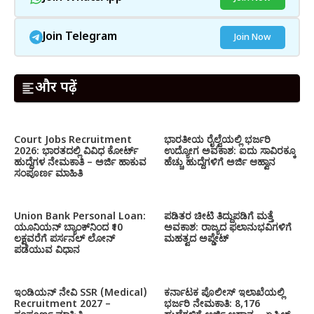
Join Telegram
Join Now
और पढ़ें
Court Jobs Recruitment
ಭಾರತೀಯ ರೈಲ್ವೆಯಲ್ಲಿ ಭರ್ಜರಿ
2026: ಭಾರತದಲ್ಲಿ ವಿವಿಧ ಕೋರ್ಟ್
ಉದ್ಯೋಗ ಅವಕಾಶ: ಐದು ಸಾವಿರಕ್ಕೂ
ಹುದ್ದೆಗಳ ನೇಮಕಾತಿ – ಅರ್ಜಿ ಹಾಕುವ
ಹೆಚ್ಚು ಹುದ್ದೆಗಳಿಗೆ ಅರ್ಜಿ ಆಹ್ವಾನ
ಸಂಪೂರ್ಣ ಮಾಹಿತಿ
Union Bank Personal Loan:
ಪಡಿತರ ಚೀಟಿ ತಿದ್ದುಪಡಿಗೆ ಮತ್ತೆ
ಯೂನಿಯನ್ ಬ್ಯಾಂಕ್‌ನಿಂದ ₹10
ಅವಕಾಶ: ರಾಜ್ಯದ ಫಲಾನುಭವಿಗಳಿಗೆ
ಲಕ್ಷವರೆಗೆ ಪರ್ಸನಲ್ ಲೋನ್
ಮಹತ್ವದ ಅಪ್ಡೇಟ್
ಪಡೆಯುವ ವಿಧಾನ
ಇಂಡಿಯನ್ ನೇವಿ SSR (Medical)
ಕರ್ನಾಟಕ ಪೊಲೀಸ್ ಇಲಾಖೆಯಲ್ಲಿ
Recruitment 2027 –
ಭರ್ಜರಿ ನೇಮಕಾತಿ: 8,176