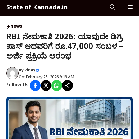
Skip
State of Kannada.in
M
to
content
news
RBI ನೇಮಕಾತಿ 2026: ಯಾವುದೇ ಡಿಗ್ರಿ
ಪಾಸ್ ಆದವರಿಗೆ ರೂ.47,000 ಸಂಬಳ –
ಅರ್ಜಿ ಪ್ರಕ್ರಿಯೆ ಆರಂಭ
By
vinay
On: February 25, 2026 9:19 AM
Follow Us: