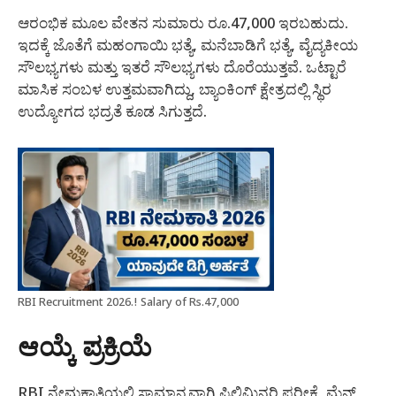
ಆರಂಭಿಕ ಮೂಲ ವೇತನ ಸುಮಾರು ರೂ.47,000 ಇರಬಹುದು.
ಇದಕ್ಕೆ ಜೊತೆಗೆ ಮಹಂಗಾಯಿ ಭತ್ಯೆ, ಮನೆಬಾಡಿಗೆ ಭತ್ಯೆ, ವೈದ್ಯಕೀಯ
ಸೌಲಭ್ಯಗಳು ಮತ್ತು ಇತರೆ ಸೌಲಭ್ಯಗಳು ದೊರೆಯುತ್ತವೆ. ಒಟ್ಟಾರೆ
ಮಾಸಿಕ ಸಂಬಳ ಉತ್ತಮವಾಗಿದ್ದು, ಬ್ಯಾಂಕಿಂಗ್ ಕ್ಷೇತ್ರದಲ್ಲಿ ಸ್ಥಿರ
ಉದ್ಯೋಗದ ಭದ್ರತೆ ಕೂಡ ಸಿಗುತ್ತದೆ.
RBI Recruitment 2026.! Salary of Rs.47,000
ಆಯ್ಕೆ ಪ್ರಕ್ರಿಯೆ
RBI ನೇಮಕಾತಿಯಲ್ಲಿ ಸಾಮಾನ್ಯವಾಗಿ ಪ್ರಿಲಿಮಿನರಿ ಪರೀಕ್ಷೆ, ಮೆನ್ಸ್