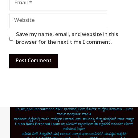
Website
Save my name, email, and website in this
browser for the next time I comment.
Court Jobs Recruitment 2026: ಭಾರತದಲ್ಲಿ ವಿವಿಧ ಕೋರ್ಟ್ ಹುದ್ದೆಗಳ ನೇಮಕಾತಿ – ಅರ್ಜಿ
ಹಾಕುವ ಸಂಪೂರ್ಣ ಮಾಹಿತಿ
ಭಾರತೀಯ ರೈಲ್ವೆಯಲ್ಲಿ ಭರ್ಜರಿ ಉದ್ಯೋಗ ಅವಕಾಶ: ಐದು ಸಾವಿರಕ್ಕೂ ಹೆಚ್ಚು ಹುದ್ದೆಗಳಿಗೆ ಅರ್ಜಿ ಆಹ್ವಾನ
Union Bank Personal Loan: ಯೂನಿಯನ್ ಬ್ಯಾಂಕ್‌ನಿಂದ ₹10 ಲಕ್ಷವರೆಗೆ ಪರ್ಸನಲ್ ಲೋನ್
ಪಡೆಯುವ ವಿಧಾನ
ಪಡಿತರ ಚೀಟಿ ತಿದ್ದುಪಡಿಗೆ ಮತ್ತೆ ಅವಕಾಶ: ರಾಜ್ಯದ ಫಲಾನುಭವಿಗಳಿಗೆ ಮಹತ್ವದ ಅಪ್ಡೇಟ್