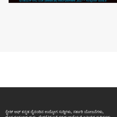
ಇಂಡಿಯನ್ ನೇವಿ SSR (Medical) Recruitment 2027 – ಸಂಪೂರ್ಣ ಮಾಹಿತಿ
ಸ್ಟೇಟ್ ಆಫ್ ಕನ್ನಡ ದೈನಂದಿನ ಉದ್ಯೋಗ ಸುದ್ದಿಗಳು, ಸರ್ಕಾರಿ ಯೋಜನೆಗಳು,