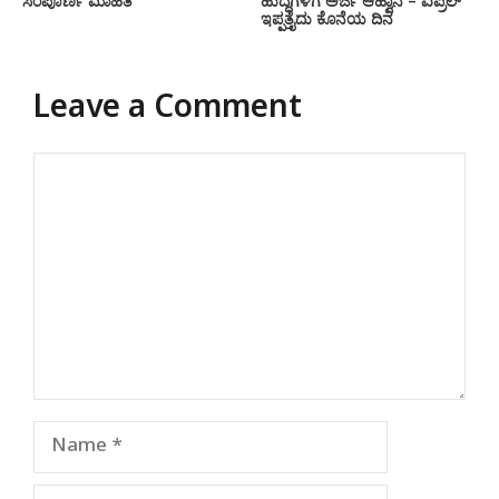
ಸಂಪೂರ್ಣ ಮಾಹಿತಿ
ಹುದ್ದೆಗಳಿಗೆ ಅರ್ಜಿ ಆಹ್ವಾನ – ಏಪ್ರಿಲ್
ಇಪ್ಪತ್ತೈದು ಕೊನೆಯ ದಿನ
Leave a Comment
Comment
Name
Email