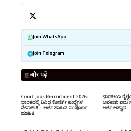
Join WhatsApp
Join Telegram
और पढ़ें
Court Jobs Recruitment 2026:
ಭಾರತೀಯ ರೈಲ್ವೆ
ಭಾರತದಲ್ಲಿ ವಿವಿಧ ಕೋರ್ಟ್ ಹುದ್ದೆಗಳ
ಅವಕಾಶ: ಐದು ಸಾವಿ
ನೇಮಕಾತಿ – ಅರ್ಜಿ ಹಾಕುವ ಸಂಪೂರ್ಣ
ಅರ್ಜಿ ಆಹ್ವಾನ
ಮಾಹಿತಿ