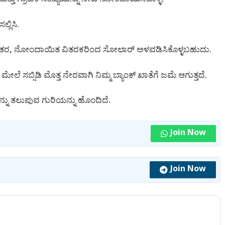
್ಲಿಸಿ.
ತರ, ನೋಂದಾಯಿತ ವಿತರಕರಿಂದ ಸೋಲಾರ್ ಅಳವಡಿಸಿಕೊಳ್ಳಬಹುದು.
ಲೆ ಸಬ್ಸಿಡಿ ಮೊತ್ತ ನೇರವಾಗಿ ನಿಮ್ಮ ಬ್ಯಾಂಕ್ ಖಾತೆಗೆ ಜಮೆ ಆಗುತ್ತದೆ.
ು ತಲುಪುವ ಗುರಿಯನ್ನು ಹೊಂದಿದೆ.
Join Now
Join Now