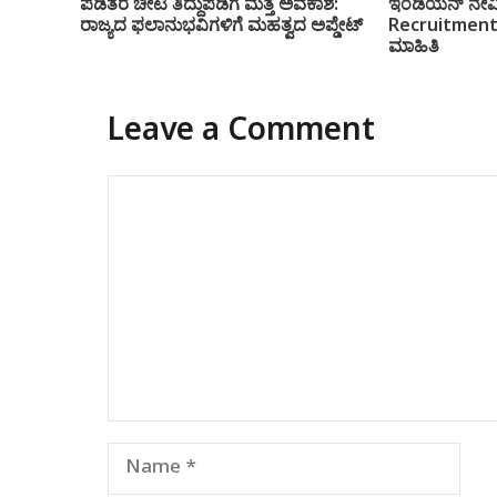
ಪಡಿತರ ಚೀಟಿ ತಿದ್ದುಪಡಿಗೆ ಮತ್ತೆ ಅವಕಾಶ:
ಇಂಡಿಯನ್ ನೇವಿ
ರಾಜ್ಯದ ಫಲಾನುಭವಿಗಳಿಗೆ ಮಹತ್ವದ ಅಪ್ಡೇಟ್
Recruitment
ಮಾಹಿತಿ
Leave a Comment
Comment
Name