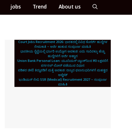
jobs
Trend
About us
Court Jobs Recruitment 2026: ಭಾರತದಲ್ಲಿ ವಿವಿಧ ಕೋರ್ಟ್ ಹುದ್ದೆಗಳ
ನೇಮಕಾತಿ – ಅರ್ಜಿ ಹಾಕುವ ಸಂಪೂರ್ಣ ಮಾಹಿತಿ
ಭಾರತೀಯ ರೈಲ್ವೆಯಲ್ಲಿ ಭರ್ಜರಿ ಉದ್ಯೋಗ ಅವಕಾಶ: ಐದು ಸಾವಿರಕ್ಕೂ ಹೆಚ್ಚು
ಹುದ್ದೆಗಳಿಗೆ ಅರ್ಜಿ ಆಹ್ವಾನ
Union Bank Personal Loan: ಯೂನಿಯನ್ ಬ್ಯಾಂಕ್‌ನಿಂದ ₹10 ಲಕ್ಷವರೆಗೆ
ಪರ್ಸನಲ್ ಲೋನ್ ಪಡೆಯುವ ವಿಧಾನ
ಪಡಿತರ ಚೀಟಿ ತಿದ್ದುಪಡಿಗೆ ಮತ್ತೆ ಅವಕಾಶ: ರಾಜ್ಯದ ಫಲಾನುಭವಿಗಳಿಗೆ ಮಹತ್ವದ
ಅಪ್ಡೇಟ್
ಇಂಡಿಯನ್ ನೇವಿ SSR (Medical) Recruitment 2027 – ಸಂಪೂರ್ಣ
ಮಾಹಿತಿ