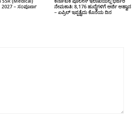
 SSR (Medical)
ಕರ್ನಾಟಕ ಪೊಲೀಸ್ ಇಲಾಖೆಯಲ್ಲಿ ಭರ್ಜರಿ
 2027 – ಸಂಪೂರ್ಣ
ನೇಮಕಾತಿ: 8,176 ಹುದ್ದೆಗಳಿಗೆ ಅರ್ಜಿ ಆಹ್ವಾನ
– ಏಪ್ರಿಲ್ ಇಪ್ಪತ್ತೈದು ಕೊನೆಯ ದಿನ