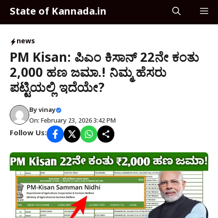
Skip
State of Kannada.in
M
to
content
news
PM Kisan: ಪಿಎಂ ಕಿಸಾನ್ 22ನೇ ಕಂತು
₹2,000 ಹಣ ಜಮಾ.! ನಿಮ್ಮ ಹೆಸರು
ಪಟ್ಟಿಯಲ್ಲಿ ಇದೆಯೇ?
By
vinay
On: February 23, 2026 3:42 PM
Follow Us: