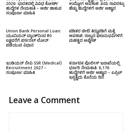
2026: ಭಾರತದಲ್ಲಿ ವಿವಿಧ ಕೋರ್ಟ್
ಉದ್ಯೋಗ ಅವಕಾಶ: ಐದು ಸಾವಿರಕ್ಕೂ
ಹುದ್ದೆಗಳ ನೇಮಕಾತಿ – ಅರ್ಜಿ ಹಾಕುವ
ಹೆಚ್ಚು ಹುದ್ದೆಗಳಿಗೆ ಅರ್ಜಿ ಆಹ್ವಾನ
ಸಂಪೂರ್ಣ ಮಾಹಿತಿ
Union Bank Personal Loan:
ಪಡಿತರ ಚೀಟಿ ತಿದ್ದುಪಡಿಗೆ ಮತ್ತೆ
ಯೂನಿಯನ್ ಬ್ಯಾಂಕ್‌ನಿಂದ ₹10
ಅವಕಾಶ: ರಾಜ್ಯದ ಫಲಾನುಭವಿಗಳಿಗೆ
ಲಕ್ಷವರೆಗೆ ಪರ್ಸನಲ್ ಲೋನ್
ಮಹತ್ವದ ಅಪ್ಡೇಟ್
ಪಡೆಯುವ ವಿಧಾನ
ಇಂಡಿಯನ್ ನೇವಿ SSR (Medical)
ಕರ್ನಾಟಕ ಪೊಲೀಸ್ ಇಲಾಖೆಯಲ್ಲಿ
Recruitment 2027 –
ಭರ್ಜರಿ ನೇಮಕಾತಿ: 8,176
ಸಂಪೂರ್ಣ ಮಾಹಿತಿ
ಹುದ್ದೆಗಳಿಗೆ ಅರ್ಜಿ ಆಹ್ವಾನ – ಏಪ್ರಿಲ್
ಇಪ್ಪತ್ತೈದು ಕೊನೆಯ ದಿನ
Leave a Comment
Comment