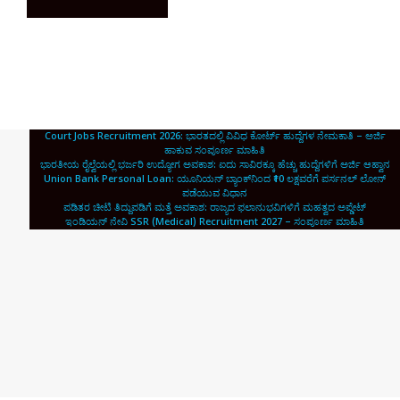
Court Jobs Recruitment 2026: ಭಾರತದಲ್ಲಿ ವಿವಿಧ ಕೋರ್ಟ್ ಹುದ್ದೆಗಳ ನೇಮಕಾತಿ – ಅರ್ಜಿ
ಹಾಕುವ ಸಂಪೂರ್ಣ ಮಾಹಿತಿ
ಭಾರತೀಯ ರೈಲ್ವೆಯಲ್ಲಿ ಭರ್ಜರಿ ಉದ್ಯೋಗ ಅವಕಾಶ: ಐದು ಸಾವಿರಕ್ಕೂ ಹೆಚ್ಚು ಹುದ್ದೆಗಳಿಗೆ ಅರ್ಜಿ ಆಹ್ವಾನ
Union Bank Personal Loan: ಯೂನಿಯನ್ ಬ್ಯಾಂಕ್‌ನಿಂದ ₹10 ಲಕ್ಷವರೆಗೆ ಪರ್ಸನಲ್ ಲೋನ್
ಪಡೆಯುವ ವಿಧಾನ
ಪಡಿತರ ಚೀಟಿ ತಿದ್ದುಪಡಿಗೆ ಮತ್ತೆ ಅವಕಾಶ: ರಾಜ್ಯದ ಫಲಾನುಭವಿಗಳಿಗೆ ಮಹತ್ವದ ಅಪ್ಡೇಟ್
ಇಂಡಿಯನ್ ನೇವಿ SSR (Medical) Recruitment 2027 – ಸಂಪೂರ್ಣ ಮಾಹಿತಿ