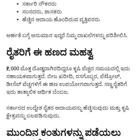
ಸರ್ಕಾರಿ ನೌಕರರು
ಸಂಸದರು, ಶಾಸಕರು
ಹೆಚ್ಚಿನ ಆದಾಯ ಹೊಂದಿರುವ ವೃತ್ತಿಪರರು
ಅರ್ಹತೆ ಬಗ್ಗೆ ಅನುಮಾನ ಇದ್ದರೆ ನಿಮ್ಮ ದಾಖಲೆಗಳನ್ನು ಪರಿಶೀಲಿಸಿ.
ರೈತರಿಗೆ ಈ ಹಣದ ಮಹತ್ವ
₹2,000 ಮೊತ್ತ ದೊಡ್ಡದಾಗಿರದಿದ್ದರೂ ಕೃಷಿ ವೆಚ್ಚದ ಸಮಯದಲ್ಲಿ ಇದು
ಸಹಾಯಕವಾಗುತ್ತದೆ. ಬೀಜ ಖರೀದಿ, ರಸಗೊಬ್ಬರ, ಪೆಟ್ರೋಲ್,
ಡೀಸೆಲ್ ವೆಚ್ಚಗಳಿಗೆ ಈ ಹಣ ಉಪಯೋಗವಾಗುತ್ತದೆ. ಸಣ್ಣ ರೈತರಿಗೆ
ಇದು ತಾತ್ಕಾಲಿಕ ಆರ್ಥಿಕ ಬೆಂಬಲ.
ಸರ್ಕಾರದ ಉದ್ದೇಶ ರೈತರ ಆದಾಯವನ್ನು ಹೆಚ್ಚಿಸುವುದು ಮತ್ತು ಕೃಷಿ
ಕ್ಷೇತ್ರವನ್ನು ಬಲಪಡಿಸುವುದು.
ಮುಂದಿನ ಕಂತುಗಳನ್ನು ಪಡೆಯಲು