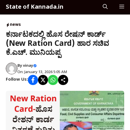
Skip
State of Kannada.in
M
to
content
news
ಕರ್ನಾಟಕದಲ್ಲಿ ಹೊಸ ರೇಷನ್ ಕಾರ್ಡ್
(New Ration Card) ಹಾರ ಸಚಿವ
ಕೆ.ಎಚ್. ಮುನಿಯಪ್ಪ
By
vinay
On: January 13, 2026 5:05 AM
Follow Us: