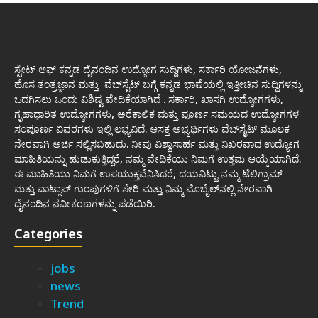
ಸ್ಟೇಟ್ ಆಫ್ ಕನ್ನಡ ದೈನಂದಿನ ಉದ್ಯೋಗ ಸುದ್ದಿಗಳು, ಸರ್ಕಾರಿ ಯೋಜನೆಗಳು,
ಹೊಸ ತಂತ್ರಜ್ಞಾನ ಮತ್ತು ವೆಬ್‌ಸೈಟ್ ಬಗ್ಗೆ ಕನ್ನಡ ಭಾಷೆಯಲ್ಲಿ ಇತ್ತೀಚಿನ ಸುದ್ದಿಗಳನ್ನು
ಒದಗಿಸಲು ಒಂದು ವಿಶಿಷ್ಟ ವೇದಿಕೆಯಾಗಿದೆ . ಸರ್ಕಾರಿ, ಖಾಸಗಿ ಉದ್ಯೋಗಗಳು,
ಗೃಹಾಧಾರಿತ ಉದ್ಯೋಗಗಳು, ಅರೆಕಾಲಿಕ ಮತ್ತು ಪೂರ್ಣ ಸಮಯದ ಉದ್ಯೋಗಗಳ
ಸಂಪೂರ್ಣ ವಿವರಗಳು ಇಲ್ಲಿ ಲಭ್ಯವಿದೆ. ಆಸಕ್ತ ಅಭ್ಯರ್ಥಿಗಳು ವೆಬ್‌ಸೈಟ್ ಮೂಲಕ
ನೇರವಾಗಿ ಅರ್ಜಿ ಸಲ್ಲಿಸಬಹುದು. ನೀವು ವಿಶ್ವಾಸಾರ್ಹ ಮತ್ತು ನಿಖರವಾದ ಉದ್ಯೋಗ
ಮಾಹಿತಿಯನ್ನು ಹುಡುಕುತ್ತಿದ್ದರೆ, ನಮ್ಮ ವೇದಿಕೆಯು ನಿಮಗೆ ಉತ್ತಮ ಆಯ್ಕೆಯಾಗಿದೆ.
ಈ ಮಾಹಿತಿಯು ನಿಮಗೆ ಉಪಯುಕ್ತವೆನಿಸಿದರೆ, ದಯವಿಟ್ಟು ನಮ್ಮ ಟೆಲಿಗ್ರಾಮ್
ಮತ್ತು ವಾಟ್ಸಾಪ್ ಗುಂಪುಗಳಿಗೆ ಸೇರಿ ಮತ್ತು ನಿಮ್ಮ ಮೊಬೈಲ್‌ನಲ್ಲಿ ನೇರವಾಗಿ
ದೈನಂದಿನ ನವೀಕರಣಗಳನ್ನು ಪಡೆಯಿರಿ.
Categories
jobs
news
Trend