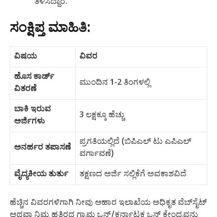
ತಿಳಿಸಿದ್ದಾರೆ.
ಸಂಕ್ಷಿಪ್ತ ಮಾಹಿತಿ:
ವಿಷಯ
ವಿವರ
ಹೊಸ ಕಾರ್ಡ್
ಮುಂದಿನ 1-2 ತಿಂಗಳಲ್ಲಿ
ವಿತರಣೆ
ಬಾಕಿ ಇರುವ
3 ಲಕ್ಷಕ್ಕೂ ಹೆಚ್ಚು
ಅರ್ಜಿಗಳು
ಪ್ರಗತಿಯಲ್ಲಿದೆ (ಬಿಪಿಎಲ್ ಟು ಎಪಿಎಲ್
ಅನರ್ಹರ ತಪಾಸಣೆ
ವರ್ಗಾವಣೆ)
ವೈದ್ಯಕೀಯ ತುರ್ತು
ತಕ್ಷಣದ ಅರ್ಜಿ ಸಲ್ಲಿಕೆಗೆ ಅವಕಾಶವಿದೆ
ಹೆಚ್ಚಿನ ವಿವರಗಳಿಗಾಗಿ ನೀವು ಆಹಾರ ಇಲಾಖೆಯ ಅಧಿಕೃತ ವೆಬ್‌ಸೈಟ್
ಅಥವಾ ನಿಮ್ಮ ಹತ್ತಿರದ ಗ್ರಾಮ ಒನ್/ಕರ್ನಾಟಕ ಒನ್ ಕೇಂದ್ರವನ್ನು