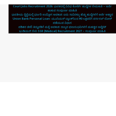
Court Jobs Recruitment 2026: ಭಾರತದಲ್ಲಿ ವಿವಿಧ ಕೋರ್ಟ್ ಹುದ್ದೆಗಳ ನೇಮಕಾತಿ – ಅರ್ಜಿ
ಹಾಕುವ ಸಂಪೂರ್ಣ ಮಾಹಿತಿ
ಭಾರತೀಯ ರೈಲ್ವೆಯಲ್ಲಿ ಭರ್ಜರಿ ಉದ್ಯೋಗ ಅವಕಾಶ: ಐದು ಸಾವಿರಕ್ಕೂ ಹೆಚ್ಚು ಹುದ್ದೆಗಳಿಗೆ ಅರ್ಜಿ ಆಹ್ವಾನ
Union Bank Personal Loan: ಯೂನಿಯನ್ ಬ್ಯಾಂಕ್‌ನಿಂದ ₹10 ಲಕ್ಷವರೆಗೆ ಪರ್ಸನಲ್ ಲೋನ್
ಪಡೆಯುವ ವಿಧಾನ
ಪಡಿತರ ಚೀಟಿ ತಿದ್ದುಪಡಿಗೆ ಮತ್ತೆ ಅವಕಾಶ: ರಾಜ್ಯದ ಫಲಾನುಭವಿಗಳಿಗೆ ಮಹತ್ವದ ಅಪ್ಡೇಟ್
ಇಂಡಿಯನ್ ನೇವಿ SSR (Medical) Recruitment 2027 – ಸಂಪೂರ್ಣ ಮಾಹಿತಿ