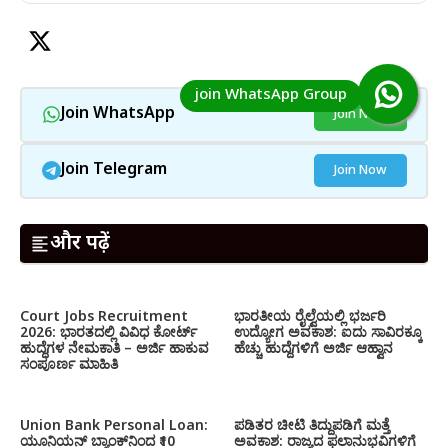
Join WhatsApp
Join Now
Join Telegram
Join Now
और पढ़ें
Court Jobs Recruitment
ಭಾರತೀಯ ರೈಲ್ವೆಯಲ್ಲಿ ಭರ್ಜರಿ
2026: ಭಾರತದಲ್ಲಿ ವಿವಿಧ ಕೋರ್ಟ್
ಉದ್ಯೋಗ ಅವಕಾಶ: ಐದು ಸಾವಿರಕ್ಕೂ
ಹುದ್ದೆಗಳ ನೇಮಕಾತಿ – ಅರ್ಜಿ ಹಾಕುವ
ಹೆಚ್ಚು ಹುದ್ದೆಗಳಿಗೆ ಅರ್ಜಿ ಆಹ್ವಾನ
ಸಂಪೂರ್ಣ ಮಾಹಿತಿ
Union Bank Personal Loan:
ಪಡಿತರ ಚೀಟಿ ತಿದ್ದುಪಡಿಗೆ ಮತ್ತೆ
ಯೂನಿಯನ್ ಬ್ಯಾಂಕ್‌ನಿಂದ ₹10
ಅವಕಾಶ: ರಾಜ್ಯದ ಫಲಾನುಭವಿಗಳಿಗೆ