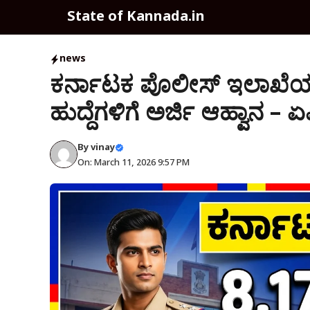
Skip
State of Kannada.in
to
content
news
ಕರ್ನಾಟಕ ಪೊಲೀಸ್ ಇಲಾಖೆಯಲ್
ಹುದ್ದೆಗಳಿಗೆ ಅರ್ಜಿ ಆಹ್ವಾನ – ಏ
By
vinay
On: March 11, 2026 9:57 PM