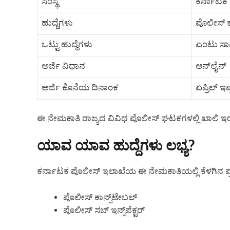
ಸಂಸ್ಥೆ
ಕರ್ನಾಟಕ 
ಹುದ್ದೆಗಳು
ಪೊಲೀಸ್ ಕಾನ
ಒಟ್ಟು ಹುದ್ದೆಗಳು
ಎಂಟು ಸಾವ
ಅರ್ಜಿ ವಿಧಾನ
ಆನ್‌ಲೈನ್
ಅರ್ಜಿ ಕೊನೆಯ ದಿನಾಂಕ
ಏಪ್ರಿಲ್ ಇಪ
ಈ ನೇಮಕಾತಿ ರಾಜ್ಯದ ವಿವಿಧ ಪೊಲೀಸ್ ಘಟಕಗಳಲ್ಲಿ ಖಾಲಿ ಇರುವ
ಯಾವ ಯಾವ ಹುದ್ದೆಗಳು ಲಭ್ಯ?
ಕರ್ನಾಟಕ ಪೊಲೀಸ್ ಇಲಾಖೆಯ ಈ ನೇಮಕಾತಿಯಲ್ಲಿ ಕೆಳಗಿನ ಪ್ರ
ಪೊಲೀಸ್ ಕಾನ್ಸ್‌ಟೇಬಲ್
ಪೊಲೀಸ್ ಸಬ್ ಇನ್ಸ್‌ಪೆಕ್ಟರ್