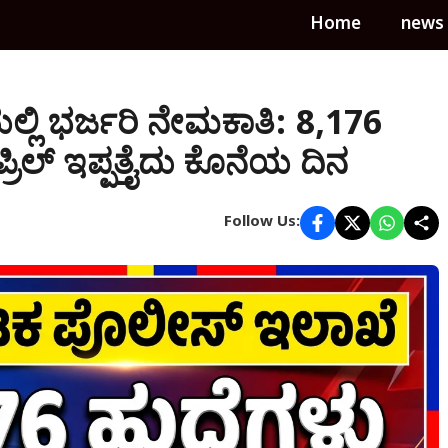
Home
news
ಲಿ ಭರ್ಜರಿ ನೇಮಕಾತಿ: 8,176
ಪ್ರಿಲ್ ಇಪ್ಪತ್ತೈದು ಕೊನೆಯ ದಿನ
Follow Us: