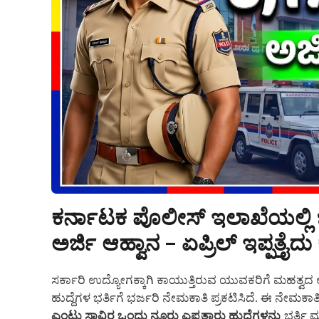
ಕರ್ನಾಟಕ ಪೊಲೀಸ್ ಇಲಾಖೆಯಲ್ಲಿ ಭರ
ಅರ್ಜಿ ಆಹ್ವಾನ – ಏಪ್ರಿಲ್ ಇಪ್ಪತ್ತೈ
ಸರ್ಕಾರಿ ಉದ್ಯೋಗಕ್ಕಾಗಿ ಕಾಯುತ್ತಿರುವ ಯುವಕರಿಗೆ ಮಹತ್ವದ
ಹುದ್ದೆಗಳ ಭರ್ತಿಗೆ ಭರ್ಜರಿ ನೇಮಕಾತಿ ಪ್ರಕಟಿಸಿದೆ. ಈ ನೇ
ಎಂಟು ಸಾವಿರ ಒಂದು ನೂರು ಎಪ್ಪತ್ತಾರು ಹುದ್ದೆಗಳನ್ನು
ಭರ್ತಿ ಮ