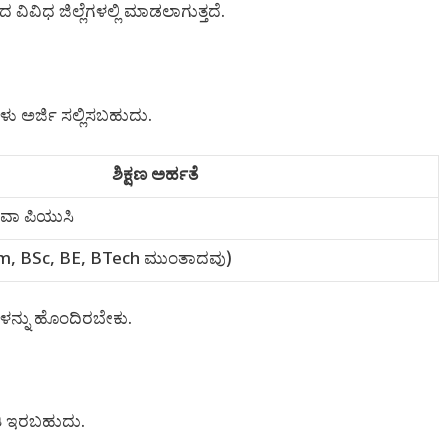
ವಿವಿಧ ಜಿಲ್ಲೆಗಳಲ್ಲಿ ಮಾಡಲಾಗುತ್ತದೆ.
ಳು ಅರ್ಜಿ ಸಲ್ಲಿಸಬಹುದು.
ಶಿಕ್ಷಣ ಅರ್ಹತೆ
ಥವಾ ಪಿಯುಸಿ
m, BSc, BE, BTech ಮುಂತಾದವು)
ಗಳನ್ನು ಹೊಂದಿರಬೇಕು.
ತಿ ಇರಬಹುದು.