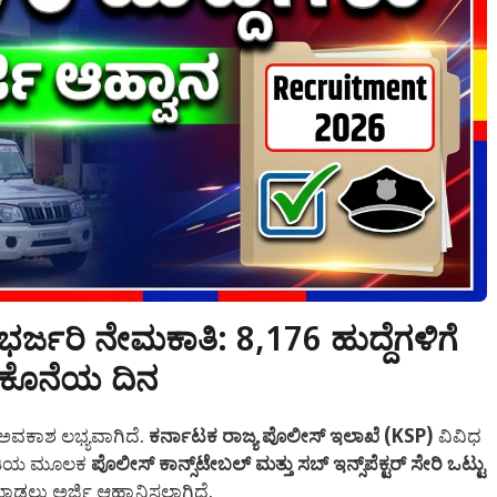
್ಜರಿ ನೇಮಕಾತಿ: 8,176 ಹುದ್ದೆಗಳಿಗೆ
ದು ಕೊನೆಯ ದಿನ
 ಅವಕಾಶ ಲಭ್ಯವಾಗಿದೆ.
ಕರ್ನಾಟಕ ರಾಜ್ಯ ಪೊಲೀಸ್ ಇಲಾಖೆ (KSP)
ವಿವಿಧ
ಮಕಾತಿಯ ಮೂಲಕ
ಪೊಲೀಸ್ ಕಾನ್ಸ್‌ಟೇಬಲ್ ಮತ್ತು ಸಬ್ ಇನ್ಸ್‌ಪೆಕ್ಟರ್ ಸೇರಿ ಒಟ್ಟು
ಾಡಲು ಅರ್ಜಿ ಆಹ್ವಾನಿಸಲಾಗಿದೆ.