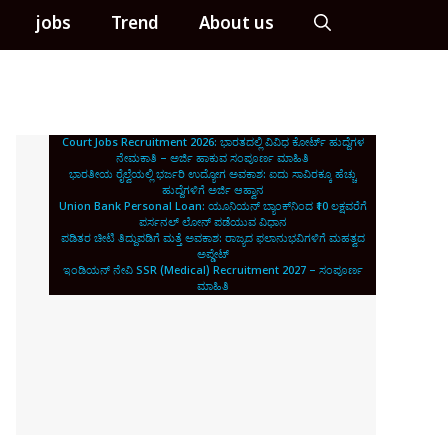
jobs
Trend
About us
Court Jobs Recruitment 2026: ಭಾರತದಲ್ಲಿ ವಿವಿಧ ಕೋರ್ಟ್ ಹುದ್ದೆಗಳ
ನೇಮಕಾತಿ – ಅರ್ಜಿ ಹಾಕುವ ಸಂಪೂರ್ಣ ಮಾಹಿತಿ
ಭಾರತೀಯ ರೈಲ್ವೆಯಲ್ಲಿ ಭರ್ಜರಿ ಉದ್ಯೋಗ ಅವಕಾಶ: ಐದು ಸಾವಿರಕ್ಕೂ ಹೆಚ್ಚು
ಹುದ್ದೆಗಳಿಗೆ ಅರ್ಜಿ ಆಹ್ವಾನ
Union Bank Personal Loan: ಯೂನಿಯನ್ ಬ್ಯಾಂಕ್‌ನಿಂದ ₹10 ಲಕ್ಷವರೆಗೆ
ಪರ್ಸನಲ್ ಲೋನ್ ಪಡೆಯುವ ವಿಧಾನ
ಪಡಿತರ ಚೀಟಿ ತಿದ್ದುಪಡಿಗೆ ಮತ್ತೆ ಅವಕಾಶ: ರಾಜ್ಯದ ಫಲಾನುಭವಿಗಳಿಗೆ ಮಹತ್ವದ
ಅಪ್ಡೇಟ್
ಇಂಡಿಯನ್ ನೇವಿ SSR (Medical) Recruitment 2027 – ಸಂಪೂರ್ಣ
ಮಾಹಿತಿ