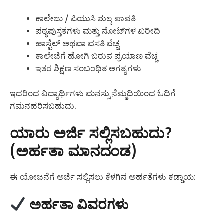
ಕಾಲೇಜು / ಪಿಯುಸಿ ಶುಲ್ಕ ಪಾವತಿ
ಪಠ್ಯಪುಸ್ತಕಗಳು ಮತ್ತು ನೋಟ್‌ಗಳ ಖರೀದಿ
ಹಾಸ್ಟೆಲ್ ಅಥವಾ ವಸತಿ ವೆಚ್ಚ
ಕಾಲೇಜಿಗೆ ಹೋಗಿ ಬರುವ ಪ್ರಯಾಣ ವೆಚ್ಚ
ಇತರ ಶಿಕ್ಷಣ ಸಂಬಂಧಿತ ಅಗತ್ಯಗಳು
ಇದರಿಂದ ವಿದ್ಯಾರ್ಥಿಗಳು ಮನಸ್ಸು ನೆಮ್ಮದಿಯಿಂದ ಓದಿಗೆ
ಗಮನಹರಿಸಬಹುದು.
ಯಾರು ಅರ್ಜಿ ಸಲ್ಲಿಸಬಹುದು?
(ಅರ್ಹತಾ ಮಾನದಂಡ)
ಈ ಯೋಜನೆಗೆ ಅರ್ಜಿ ಸಲ್ಲಿಸಲು ಕೆಳಗಿನ ಅರ್ಹತೆಗಳು ಕಡ್ಡಾಯ:
ಅರ್ಹತಾ ವಿವರಗಳು