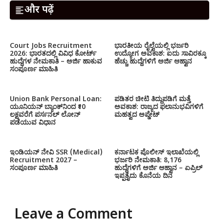
और पढ़ें
Court Jobs Recruitment
ಭಾರತೀಯ ರೈಲ್ವೆಯಲ್ಲಿ ಭರ್ಜರಿ
2026: ಭಾರತದಲ್ಲಿ ವಿವಿಧ ಕೋರ್ಟ್
ಉದ್ಯೋಗ ಅವಕಾಶ: ಐದು ಸಾವಿರಕ್ಕೂ
ಹುದ್ದೆಗಳ ನೇಮಕಾತಿ – ಅರ್ಜಿ ಹಾಕುವ
ಹೆಚ್ಚು ಹುದ್ದೆಗಳಿಗೆ ಅರ್ಜಿ ಆಹ್ವಾನ
ಸಂಪೂರ್ಣ ಮಾಹಿತಿ
Union Bank Personal Loan:
ಪಡಿತರ ಚೀಟಿ ತಿದ್ದುಪಡಿಗೆ ಮತ್ತೆ
ಯೂನಿಯನ್ ಬ್ಯಾಂಕ್‌ನಿಂದ ₹10
ಅವಕಾಶ: ರಾಜ್ಯದ ಫಲಾನುಭವಿಗಳಿಗೆ
ಲಕ್ಷವರೆಗೆ ಪರ್ಸನಲ್ ಲೋನ್
ಮಹತ್ವದ ಅಪ್ಡೇಟ್
ಪಡೆಯುವ ವಿಧಾನ
ಇಂಡಿಯನ್ ನೇವಿ SSR (Medical)
ಕರ್ನಾಟಕ ಪೊಲೀಸ್ ಇಲಾಖೆಯಲ್ಲಿ
Recruitment 2027 –
ಭರ್ಜರಿ ನೇಮಕಾತಿ: 8,176
ಸಂಪೂರ್ಣ ಮಾಹಿತಿ
ಹುದ್ದೆಗಳಿಗೆ ಅರ್ಜಿ ಆಹ್ವಾನ – ಏಪ್ರಿಲ್
ಇಪ್ಪತ್ತೈದು ಕೊನೆಯ ದಿನ
Leave a Comment