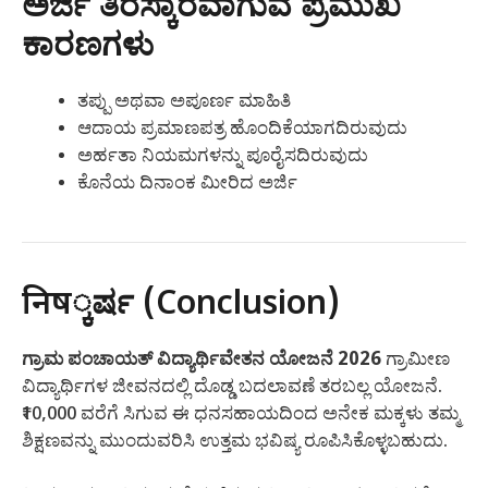
ಅರ್ಜಿ ತಿರಸ್ಕಾರವಾಗುವ ಪ್ರಮುಖ
ಕಾರಣಗಳು
ತಪ್ಪು ಅಥವಾ ಅಪೂರ್ಣ ಮಾಹಿತಿ
ಆದಾಯ ಪ್ರಮಾಣಪತ್ರ ಹೊಂದಿಕೆಯಾಗದಿರುವುದು
ಅರ್ಹತಾ ನಿಯಮಗಳನ್ನು ಪೂರೈಸದಿರುವುದು
ಕೊನೆಯ ದಿನಾಂಕ ಮೀರಿದ ಅರ್ಜಿ
निष್ಕರ್ಷ (Conclusion)
ಗ್ರಾಮ ಪಂಚಾಯತ್ ವಿದ್ಯಾರ್ಥಿವೇತನ ಯೋಜನೆ 2026
ಗ್ರಾಮೀಣ
ವಿದ್ಯಾರ್ಥಿಗಳ ಜೀವನದಲ್ಲಿ ದೊಡ್ಡ ಬದಲಾವಣೆ ತರಬಲ್ಲ ಯೋಜನೆ.
₹10,000 ವರೆಗೆ ಸಿಗುವ ಈ ಧನಸಹಾಯದಿಂದ ಅನೇಕ ಮಕ್ಕಳು ತಮ್ಮ
ಶಿಕ್ಷಣವನ್ನು ಮುಂದುವರಿಸಿ ಉತ್ತಮ ಭವಿಷ್ಯ ರೂಪಿಸಿಕೊಳ್ಳಬಹುದು.