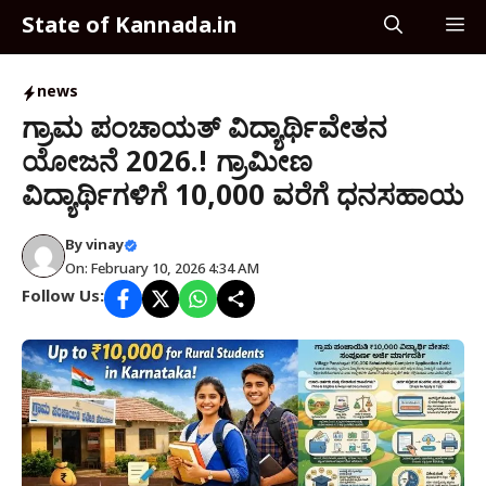
Skip
State of Kannada.in
M
to
content
news
ಗ್ರಾಮ ಪಂಚಾಯತ್ ವಿದ್ಯಾರ್ಥಿವೇತನ
ಯೋಜನೆ 2026.! ಗ್ರಾಮೀಣ
ವಿದ್ಯಾರ್ಥಿಗಳಿಗೆ ₹10,000 ವರೆಗೆ ಧನಸಹಾಯ
By
vinay
On: February 10, 2026 4:34 AM
Follow Us: