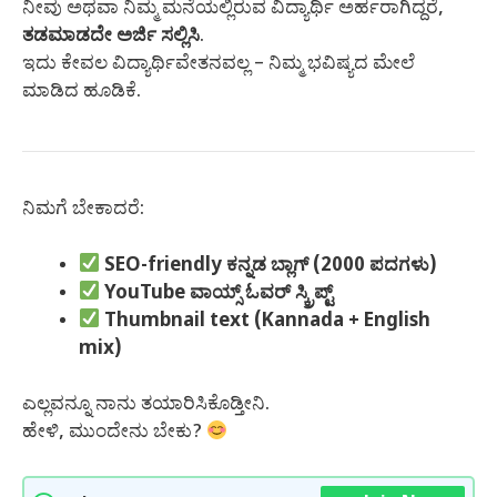
ನೀವು ಅಥವಾ ನಿಮ್ಮ ಮನೆಯಲ್ಲಿರುವ ವಿದ್ಯಾರ್ಥಿ ಅರ್ಹರಾಗಿದ್ದರೆ,
ತಡಮಾಡದೇ ಅರ್ಜಿ ಸಲ್ಲಿಸಿ
.
ಇದು ಕೇವಲ ವಿದ್ಯಾರ್ಥಿವೇತನವಲ್ಲ – ನಿಮ್ಮ ಭವಿಷ್ಯದ ಮೇಲೆ
ಮಾಡಿದ ಹೂಡಿಕೆ.
ನಿಮಗೆ ಬೇಕಾದರೆ:
SEO-friendly ಕನ್ನಡ ಬ್ಲಾಗ್ (2000 ಪದಗಳು)
YouTube ವಾಯ್ಸ್ ಓವರ್ ಸ್ಕ್ರಿಪ್ಟ್
Thumbnail text (Kannada + English
mix)
ಎಲ್ಲವನ್ನೂ ನಾನು ತಯಾರಿಸಿಕೊಡ್ತೀನಿ.
ಹೇಳಿ, ಮುಂದೇನು ಬೇಕು?