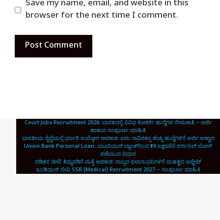
Save my name, email, and website in this
browser for the next time I comment.
Court Jobs Recruitment 2026: ಭಾರತದಲ್ಲಿ ವಿವಿಧ ಕೋರ್ಟ್ ಹುದ್ದೆಗಳ ನೇಮಕಾತಿ – ಅರ್ಜಿ
ಹಾಕುವ ಸಂಪೂರ್ಣ ಮಾಹಿತಿ
ಭಾರತೀಯ ರೈಲ್ವೆಯಲ್ಲಿ ಭರ್ಜರಿ ಉದ್ಯೋಗ ಅವಕಾಶ: ಐದು ಸಾವಿರಕ್ಕೂ ಹೆಚ್ಚು ಹುದ್ದೆಗಳಿಗೆ ಅರ್ಜಿ ಆಹ್ವಾನ
Union Bank Personal Loan: ಯೂನಿಯನ್ ಬ್ಯಾಂಕ್‌ನಿಂದ ₹10 ಲಕ್ಷವರೆಗೆ ಪರ್ಸನಲ್ ಲೋನ್
ಪಡೆಯುವ ವಿಧಾನ
ಪಡಿತರ ಚೀಟಿ ತಿದ್ದುಪಡಿಗೆ ಮತ್ತೆ ಅವಕಾಶ: ರಾಜ್ಯದ ಫಲಾನುಭವಿಗಳಿಗೆ ಮಹತ್ವದ ಅಪ್ಡೇಟ್
ಇಂಡಿಯನ್ ನೇವಿ SSR (Medical) Recruitment 2027 – ಸಂಪೂರ್ಣ ಮಾಹಿತಿ