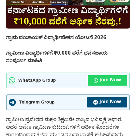
ಗ್ರಾಮ ಪಂಚಾಯತ್ ವಿದ್ಯಾರ್ಥಿವೇತನ ಯೋಜನೆ 2026
ಗ್ರಾಮೀಣ ವಿದ್ಯಾರ್ಥಿಗಳಿಗೆ ₹10,000 ವರೆಗೆ ಧನಸಹಾಯ
–
ಸಂಪೂರ್ಣ ಮಾಹಿತಿ
Join Now
WhatsApp Group
Join Now
Telegram Group
ಗ್ರಾಮೀಣ ಪ್ರದೇಶದ ಮಕ್ಕಳ ಶಿಕ್ಷಣವೇ ರಾಜ್ಯದ ಭವಿಷ್ಯಕ್ಕೆ ಆಧಾರ.
ಆದರೆ ಅನೇಕ ಗ್ರಾಮೀಣ ಕುಟುಂಬಗಳಿಗೆ ಆರ್ಥಿಕ ತೊಂದರೆಗಳ
ಕಾರಣದಿಂದ ಮಕ್ಕಳನ್ನು ಮುಂದಿನ ವಿದ್ಯಾಭ್ಯಾಸಕ್ಕೆ ಕಳುಹಿಸುವುದು