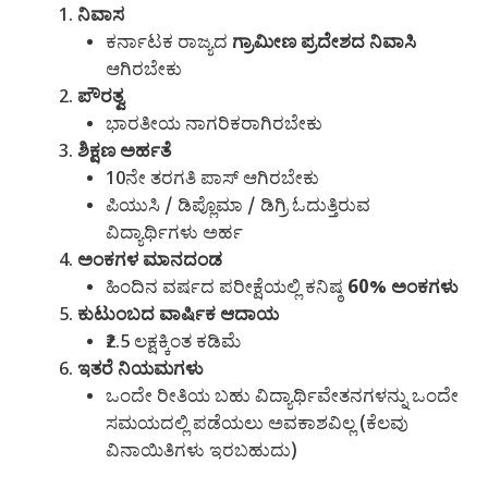
ನಿವಾಸ
ಕರ್ನಾಟಕ ರಾಜ್ಯದ
ಗ್ರಾಮೀಣ ಪ್ರದೇಶದ ನಿವಾಸಿ
ಆಗಿರಬೇಕು
ಪೌರತ್ವ
ಭಾರತೀಯ ನಾಗರಿಕರಾಗಿರಬೇಕು
ಶಿಕ್ಷಣ ಅರ್ಹತೆ
10ನೇ ತರಗತಿ ಪಾಸ್ ಆಗಿರಬೇಕು
ಪಿಯುಸಿ / ಡಿಪ್ಲೊಮಾ / ಡಿಗ್ರಿ ಓದುತ್ತಿರುವ
ವಿದ್ಯಾರ್ಥಿಗಳು ಅರ್ಹ
ಅಂಕಗಳ ಮಾನದಂಡ
ಹಿಂದಿನ ವರ್ಷದ ಪರೀಕ್ಷೆಯಲ್ಲಿ ಕನಿಷ್ಠ
60% ಅಂಕಗಳು
ಕುಟುಂಬದ ವಾರ್ಷಿಕ ಆದಾಯ
₹2.5 ಲಕ್ಷಕ್ಕಿಂತ ಕಡಿಮೆ
ಇತರೆ ನಿಯಮಗಳು
ಒಂದೇ ರೀತಿಯ ಬಹು ವಿದ್ಯಾರ್ಥಿವೇತನಗಳನ್ನು ಒಂದೇ
ಸಮಯದಲ್ಲಿ ಪಡೆಯಲು ಅವಕಾಶವಿಲ್ಲ (ಕೆಲವು
ವಿನಾಯಿತಿಗಳು ಇರಬಹುದು)