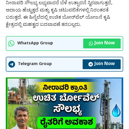
ನೀರಾವರಿ ಸೌಲಭ್ಯ ಲಭ್ಯವಾದರೆ ಬೆಳೆ ಉತ್ಪಾದನೆ ಸ್ಥಿರವಾಗುತ್ತದೆ,
ಆದಾಯ ಹೆಚ್ಚುತ್ತದೆ ಮತ್ತು ಕೃಷಿ ಚಟುವಟಿಕೆಗಳಲ್ಲಿ ನಿರಂತರತೆ
ಬರುತ್ತದೆ. ಈ ಹಿನ್ನೆಲೆದಲ್ಲಿ ಉಚಿತ ಬೋರ್‌ವೆಲ್ ಯೋಜನೆ ಕೃಷಿ
ಕ್ಷೇತ್ರದಲ್ಲಿ ಮಹತ್ವದ ಬದಲಾವಣೆ ತರಬಲ್ಲದು.
Join Now
WhatsApp Group
Join Now
Telegram Group