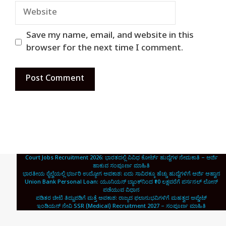
Website
Save my name, email, and website in this
browser for the next time I comment.
Court Jobs Recruitment 2026: ಭಾರತದಲ್ಲಿ ವಿವಿಧ ಕೋರ್ಟ್ ಹುದ್ದೆಗಳ ನೇಮಕಾತಿ – ಅರ್ಜಿ
ಹಾಕುವ ಸಂಪೂರ್ಣ ಮಾಹಿತಿ
ಭಾರತೀಯ ರೈಲ್ವೆಯಲ್ಲಿ ಭರ್ಜರಿ ಉದ್ಯೋಗ ಅವಕಾಶ: ಐದು ಸಾವಿರಕ್ಕೂ ಹೆಚ್ಚು ಹುದ್ದೆಗಳಿಗೆ ಅರ್ಜಿ ಆಹ್ವಾನ
Union Bank Personal Loan: ಯೂನಿಯನ್ ಬ್ಯಾಂಕ್‌ನಿಂದ ₹10 ಲಕ್ಷವರೆಗೆ ಪರ್ಸನಲ್ ಲೋನ್
ಪಡೆಯುವ ವಿಧಾನ
ಪಡಿತರ ಚೀಟಿ ತಿದ್ದುಪಡಿಗೆ ಮತ್ತೆ ಅವಕಾಶ: ರಾಜ್ಯದ ಫಲಾನುಭವಿಗಳಿಗೆ ಮಹತ್ವದ ಅಪ್ಡೇಟ್
ಇಂಡಿಯನ್ ನೇವಿ SSR (Medical) Recruitment 2027 – ಸಂಪೂರ್ಣ ಮಾಹಿತಿ