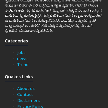
ಗೃಹಾಧಾರಿತ ಉದ್ಯೋಗಗಳು, ಅರೆಕಾಲಿಕ ಮತ್ತು ಪೂರ್ಣ ಸಮಯದ ಉದ್ಯೋಗಗಳ
ಸಂಪೂರ್ಣ ವಿವರಗಳು ಇಲ್ಲಿ ಲಭ್ಯವಿದೆ. ಆಸಕ್ತ ಅಭ್ಯರ್ಥಿಗಳು ವೆಬ್‌ಸೈಟ್ ಮೂಲಕ
ನೇರವಾಗಿ ಅರ್ಜಿ ಸಲ್ಲಿಸಬಹುದು. ನೀವು ವಿಶ್ವಾಸಾರ್ಹ ಮತ್ತು ನಿಖರವಾದ ಉದ್ಯೋಗ
ಮಾಹಿತಿಯನ್ನು ಹುಡುಕುತ್ತಿದ್ದರೆ, ನಮ್ಮ ವೇದಿಕೆಯು ನಿಮಗೆ ಉತ್ತಮ ಆಯ್ಕೆಯಾಗಿದೆ.
ಈ ಮಾಹಿತಿಯು ನಿಮಗೆ ಉಪಯುಕ್ತವೆನಿಸಿದರೆ, ದಯವಿಟ್ಟು ನಮ್ಮ ಟೆಲಿಗ್ರಾಮ್
ಮತ್ತು ವಾಟ್ಸಾಪ್ ಗುಂಪುಗಳಿಗೆ ಸೇರಿ ಮತ್ತು ನಿಮ್ಮ ಮೊಬೈಲ್‌ನಲ್ಲಿ ನೇರವಾಗಿ
ದೈನಂದಿನ ನವೀಕರಣಗಳನ್ನು ಪಡೆಯಿರಿ.
Categories
jobs
news
Trend
Quakes Links
About us
Contact
Disclaimers
Privacy Policy