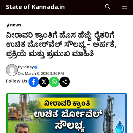
Skip
State of Kannada.in
M
to
content
news
ನೀರಾವರಿ ಕ್ರಾಂತಿಗೆ ಹೊಸ ಹೆಜ್ಜೆ: ರೈತರಿಗೆ
ಉಚಿತ ಬೋರ್‌ವೆಲ್ ಸೌಲಭ್ಯ – ಅರ್ಹತೆ,
ಪ್ರಕ್ರಿಯೆ ಮತ್ತು ಪ್ರಮುಖ ಮಾಹಿತಿ
By
vinay
On: March 3, 2026 3:26 PM
Follow Us: