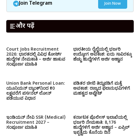
Join Telegram
Join Now
और पढ़ें
Court Jobs Recruitment
ಭಾರತೀಯ ರೈಲ್ವೆಯಲ್ಲಿ ಭರ್ಜರಿ
2026: ಭಾರತದಲ್ಲಿ ವಿವಿಧ ಕೋರ್ಟ್
ಉದ್ಯೋಗ ಅವಕಾಶ: ಐದು ಸಾವಿರಕ್ಕೂ
ಹುದ್ದೆಗಳ ನೇಮಕಾತಿ – ಅರ್ಜಿ ಹಾಕುವ
ಹೆಚ್ಚು ಹುದ್ದೆಗಳಿಗೆ ಅರ್ಜಿ ಆಹ್ವಾನ
ಸಂಪೂರ್ಣ ಮಾಹಿತಿ
Union Bank Personal Loan:
ಪಡಿತರ ಚೀಟಿ ತಿದ್ದುಪಡಿಗೆ ಮತ್ತೆ
ಯೂನಿಯನ್ ಬ್ಯಾಂಕ್‌ನಿಂದ ₹10
ಅವಕಾಶ: ರಾಜ್ಯದ ಫಲಾನುಭವಿಗಳಿಗೆ
ಲಕ್ಷವರೆಗೆ ಪರ್ಸನಲ್ ಲೋನ್
ಮಹತ್ವದ ಅಪ್ಡೇಟ್
ಪಡೆಯುವ ವಿಧಾನ
ಇಂಡಿಯನ್ ನೇವಿ SSR (Medical)
ಕರ್ನಾಟಕ ಪೊಲೀಸ್ ಇಲಾಖೆಯಲ್ಲಿ
Recruitment 2027 –
ಭರ್ಜರಿ ನೇಮಕಾತಿ: 8,176
ಸಂಪೂರ್ಣ ಮಾಹಿತಿ
ಹುದ್ದೆಗಳಿಗೆ ಅರ್ಜಿ ಆಹ್ವಾನ – ಏಪ್ರಿಲ್
ಇಪ್ಪತ್ತೈದು ಕೊನೆಯ ದಿನ