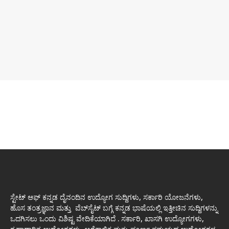
ಸ್ಟೇಟ್ ಆಫ್ ಕನ್ನಡ ದೈನಂದಿನ ಉದ್ಯೋಗ ಸುದ್ದಿಗಳು, ಸರ್ಕಾರಿ ಯೋಜನೆಗಳು,
ಹೊಸ ತಂತ್ರಜ್ಞಾನ ಮತ್ತು ವೆಬ್‌ಸೈಟ್ ಬಗ್ಗೆ ಕನ್ನಡ ಭಾಷೆಯಲ್ಲಿ ಇತ್ತೀಚಿನ ಸುದ್ದಿಗಳನ್ನು
ಒದಗಿಸಲು ಒಂದು ವಿಶಿಷ್ಟ ವೇದಿಕೆಯಾಗಿದೆ . ಸರ್ಕಾರಿ, ಖಾಸಗಿ ಉದ್ಯೋಗಗಳು,