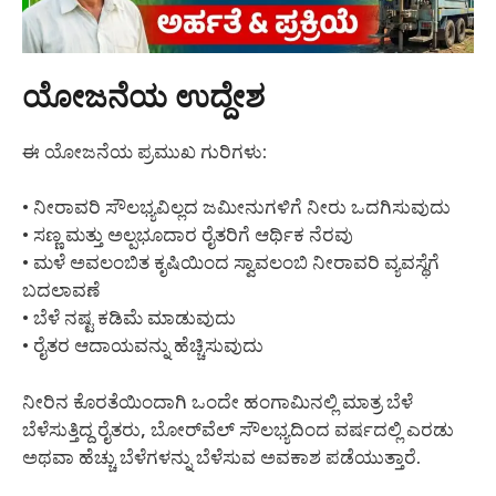
ಯೋಜನೆಯ ಉದ್ದೇಶ
ಈ ಯೋಜನೆಯ ಪ್ರಮುಖ ಗುರಿಗಳು:
• ನೀರಾವರಿ ಸೌಲಭ್ಯವಿಲ್ಲದ ಜಮೀನುಗಳಿಗೆ ನೀರು ಒದಗಿಸುವುದು
• ಸಣ್ಣ ಮತ್ತು ಅಲ್ಪಭೂದಾರ ರೈತರಿಗೆ ಆರ್ಥಿಕ ನೆರವು
• ಮಳೆ ಅವಲಂಬಿತ ಕೃಷಿಯಿಂದ ಸ್ವಾವಲಂಬಿ ನೀರಾವರಿ ವ್ಯವಸ್ಥೆಗೆ
ಬದಲಾವಣೆ
• ಬೆಳೆ ನಷ್ಟ ಕಡಿಮೆ ಮಾಡುವುದು
• ರೈತರ ಆದಾಯವನ್ನು ಹೆಚ್ಚಿಸುವುದು
ನೀರಿನ ಕೊರತೆಯಿಂದಾಗಿ ಒಂದೇ ಹಂಗಾಮಿನಲ್ಲಿ ಮಾತ್ರ ಬೆಳೆ
ಬೆಳೆಸುತ್ತಿದ್ದ ರೈತರು, ಬೋರ್‌ವೆಲ್ ಸೌಲಭ್ಯದಿಂದ ವರ್ಷದಲ್ಲಿ ಎರಡು
ಅಥವಾ ಹೆಚ್ಚು ಬೆಳೆಗಳನ್ನು ಬೆಳೆಸುವ ಅವಕಾಶ ಪಡೆಯುತ್ತಾರೆ.