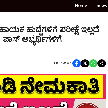
Home
news
ಕ ಹುದ್ದೆಗಳಿಗೆ ಪರೀಕ್ಷೆ ಇಲ್ಲದೆ
ಾಸ್ ಅಭ್ಯರ್ಥಿಗಳಿಗೆ
Follow Us: