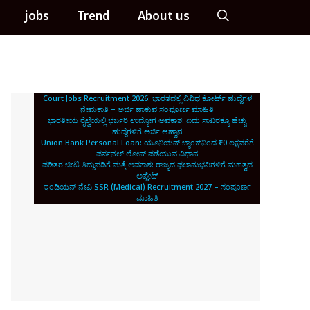
jobs
Trend
About us
Court Jobs Recruitment 2026: ಭಾರತದಲ್ಲಿ ವಿವಿಧ ಕೋರ್ಟ್ ಹುದ್ದೆಗಳ
ನೇಮಕಾತಿ – ಅರ್ಜಿ ಹಾಕುವ ಸಂಪೂರ್ಣ ಮಾಹಿತಿ
ಭಾರತೀಯ ರೈಲ್ವೆಯಲ್ಲಿ ಭರ್ಜರಿ ಉದ್ಯೋಗ ಅವಕಾಶ: ಐದು ಸಾವಿರಕ್ಕೂ ಹೆಚ್ಚು
ಹುದ್ದೆಗಳಿಗೆ ಅರ್ಜಿ ಆಹ್ವಾನ
Union Bank Personal Loan: ಯೂನಿಯನ್ ಬ್ಯಾಂಕ್‌ನಿಂದ ₹10 ಲಕ್ಷವರೆಗೆ
ಪರ್ಸನಲ್ ಲೋನ್ ಪಡೆಯುವ ವಿಧಾನ
ಪಡಿತರ ಚೀಟಿ ತಿದ್ದುಪಡಿಗೆ ಮತ್ತೆ ಅವಕಾಶ: ರಾಜ್ಯದ ಫಲಾನುಭವಿಗಳಿಗೆ ಮಹತ್ವದ
ಅಪ್ಡೇಟ್
ಇಂಡಿಯನ್ ನೇವಿ SSR (Medical) Recruitment 2027 – ಸಂಪೂರ್ಣ
ಮಾಹಿತಿ