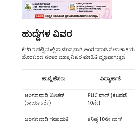
ಹುದ್ದೆಗಳ ವಿವರ
ಕೆಳಗಿನ ಪಟ್ಟಿಯಲ್ಲಿ ಸಾಮಾನ್ಯವಾಗಿ ಅಂಗನವಾಡಿ ನೇಮಕಾತಿಯಲ
ಹೊರಬಂದ ನಂತರ ಮಾತ್ರ ನಿಖರ ಮಾಹಿತಿ ದೃಢವಾಗುತ್ತದೆ.
ಹುದ್ದೆ ಹೆಸರು
ವಿದ್ಯಾರ್ಹತೆ
ಅಂಗನವಾಡಿ ಟೀಚರ್
PUC ಪಾಸ್ (ಕೆಲವಡೆ
(ಕಾರ್ಯಕರ್ತೆ)
10ನೇ)
ಅಂಗನವಾಡಿ ಸಹಾಯಕಿ
ಕನಿಷ್ಠ 10ನೇ ಪಾಸ್