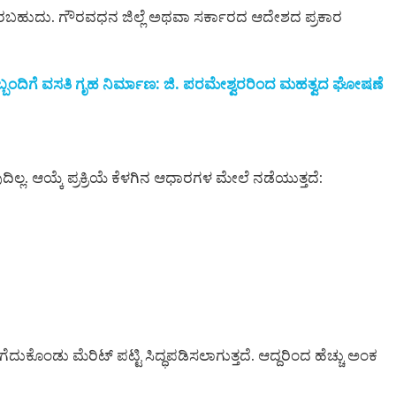
ಇರಬಹುದು. ಗೌರವಧನ ಜಿಲ್ಲೆ ಅಥವಾ ಸರ್ಕಾರದ ಆದೇಶದ ಪ್ರಕಾರ
ಿಬ್ಬಂದಿಗೆ ವಸತಿ ಗೃಹ ನಿರ್ಮಾಣ: ಜಿ. ಪರಮೇಶ್ವರರಿಂದ ಮಹತ್ವದ ಘೋಷಣೆ
ಿಲ್ಲ. ಆಯ್ಕೆ ಪ್ರಕ್ರಿಯೆ ಕೆಳಗಿನ ಆಧಾರಗಳ ಮೇಲೆ ನಡೆಯುತ್ತದೆ:
ಕೊಂಡು ಮೆರಿಟ್ ಪಟ್ಟಿ ಸಿದ್ಧಪಡಿಸಲಾಗುತ್ತದೆ. ಆದ್ದರಿಂದ ಹೆಚ್ಚು ಅಂಕ