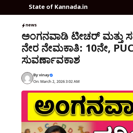
Skip
State of Kannada.in
to
content
news
ಅಂಗನವಾಡಿ ಟೀಚರ್ ಮತ್ತು ಸಹಾಯ
ನೇರ ನೇಮಕಾತಿ: 10ನೇ, PUC ಪ
ಸುವರ್ಣಾವಕಾಶ
By
vinay
On: March 2, 2026 3:02 AM